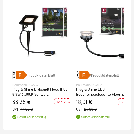
Produktdatenblatt
Produktdatenblatt
Paulmann P94574
Paulmann P93953
Plug & Shine Erdspieß Flood IP65
Plug & Shine LED
6,8W 3.000K Schwarz
Bodeneinbauleuchte Floor Eco
IP67 3000K 2W Einzelspot
33,35 €
18,01 €
UVP -26%
UVP -28%
UVP
44,99 €
UVP
24,99 €
Sofort versandfertig
Sofort versandfertig