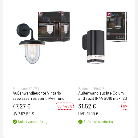
Paulmann P94757
Paulmann P94718
Außenwandleuchte Vintario
Außenwandleuchte Colum
seewasserresistent IP44 rund
anthrazit IP44 GU10 max. 20W
180x250mm max. 20W 230V
seewasserresistent
47,27 €
31,52 €
UVP -25%
UVP -25%
Anthrazit Aluminium
UVP
62,99 €
UVP
41,99 €
Sofort versandfertig
Sofort versandfertig