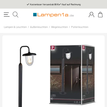
Kostenloser Versand ab 99 €
Kauf auf Rechnung
Lampen & Leuchten
/
Außenleuchten
/
Wegeleuchten
/
Pollerleuchten