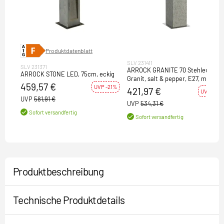
Produktdatenblatt
SLV 231411
SLV 231371
ARROCK GRANITE 70 Stehleuchte
ARROCK STONE LED, 75cm, eckig
Granit, salt & pepper, E27, max.
459,57 €
15W
UVP -21%
421,97 €
UVP -21%
UVP
581,91 €
UVP
534,31 €
Sofort versandfertig
Sofort versandfertig
Produktbeschreibung
Technische Produktdetails