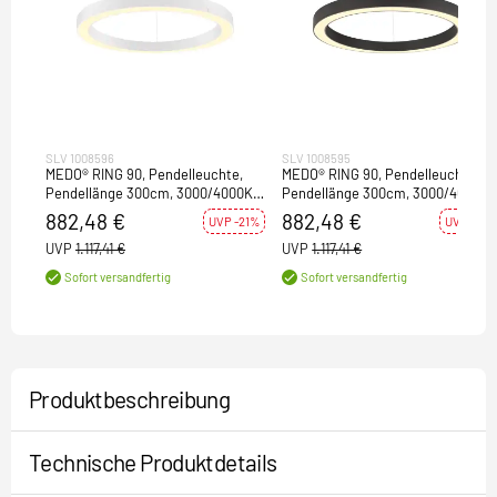
SLV 1008596
SLV 1008595
MEDO® RING 90, Pendelleuchte,
MEDO® RING 90, Pendelleuchte,
Pendellänge 300cm, 3000/4000K,
Pendellänge 300cm, 3000/4000K,
110°, PHASE, weiß
110°, PHASE, schwarz
882,48 €
882,48 €
UVP -21%
UVP -21%
UVP
1.117,41 €
UVP
1.117,41 €
Sofort versandfertig
Sofort versandfertig
Produktbeschreibung
Technische Produktdetails