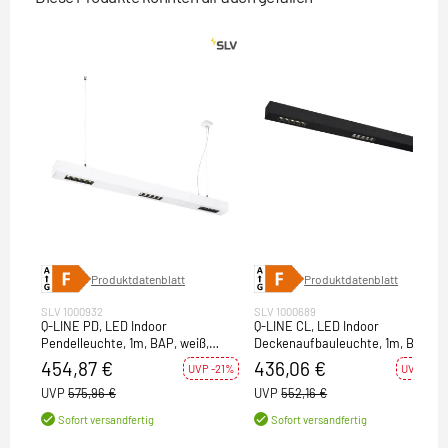
Produktdatenblatt
Produktdatenblatt
SLV 1000932
SLV 1000689
Q-LINE PD, LED Indoor
Q-LINE CL, LED Indoor
Pendelleuchte, 1m, BAP, weiß,
Deckenaufbauleuchte, 1m, BAP,
4000K
schwarz, 4000K
454,87 €
436,06 €
UVP -21%
UVP -21%
UVP
575,96 €
UVP
552,16 €
Sofort versandfertig
Sofort versandfertig