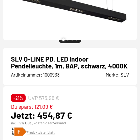
SLV Q-LINE PD, LED Indoor
Pendelleuchte, 1m, BAP, schwarz, 4000K
Artikelnummer:
1000933
Marke:
SLV
UVP 575,96 €
-21%
Du sparst 121,09 €
Jetzt: 454,87 €
inkl. 19% USt.,
kostenloser Versand
Produktdatenblatt