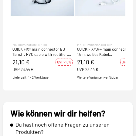
MK-Illumination 007-011
MK-Illumination 001-012
QUICK FIX® main connector EU
QUICK FIX®QF+ main connector EU
1,5m,tr. PVC cable with rectifier,
1,5m, weißes Kabel
max. load capacity: 480W, 220-
m.Gleichrichter, max.
21,10 €
21,10 €
UVP -10%
UVP -10%
240V
Belastbarkeit: 480W,220-240V
UVP
23,44 €
UVP
23,44 €
Lieferzeit: 1 - 2 Werktage
Weitere Varianten verfügbar
Wie können wir dir helfen?
Du hast noch offene Fragen zu unseren
Produkten?