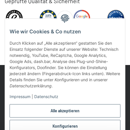
Geprüfte Qualität & Sicherheit
Wie wir Cookies & Co nutzen
Durch Klicken auf „Alle akzeptieren“ gestatten Sie den
Einsatz folgender Dienste auf unserer Website: Technisch
notwendig, YouTube, ReCaptcha, Google Analytics,
Google Ads, dash.bar, Analyse des Plug-und-Shine-
Konfigurators, Doofinder. Sie können die Einstellung
jederzeit ändern (Fingerabdruck-Icon links unten). Weitere
Details finden Sie unter
Konfigurieren
und in unserer
Datenschutzerklärung
.
UVP: Ist die unverbindliche Preisempfehlung des Herstellers für
Impressum
|
Datenschutz
das Produkt
* Gratis Versand ab 99 € innerhalb Deutschlands
Alle akzeptieren
Wir nutzen Trusted Shops als unabhängigen Dienstleister für die
Einholung von Bewertungen. Trusted Shops hat Maßnahmen
Konfigurieren
getroffen, um sicherzustellen, dass es es sich um echte