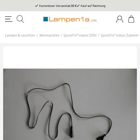
Kostenloser Versand ab 99 €
Kauf auf Rechnung
Lampen & Leuchten
/
Weihnachten
/
QuickFix® Indoor 230V
/
QuickFix® Indoor Zubehör