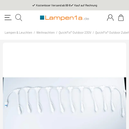
Kostenloser Versand ab 99 €
Kauf auf Rechnung
Lampen & Leuchten
/
Weihnachten
/
QuickFix® Outdoor 230V
/
QuickFix® Outdoor Zube