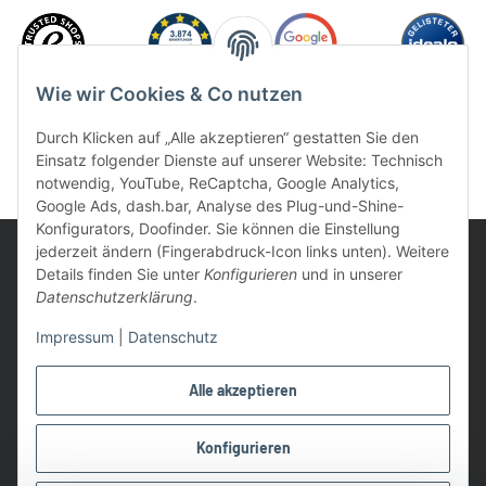
Wie wir Cookies & Co nutzen
Durch Klicken auf „Alle akzeptieren“ gestatten Sie den
Einsatz folgender Dienste auf unserer Website: Technisch
notwendig, YouTube, ReCaptcha, Google Analytics,
Google Ads, dash.bar, Analyse des Plug-und-Shine-
Konfigurators, Doofinder. Sie können die Einstellung
jederzeit ändern (Fingerabdruck-Icon links unten). Weitere
Details finden Sie unter
Konfigurieren
und in unserer
Datenschutzerklärung
.
UVP: Ist die unverbindliche Preisempfehlung des Herstellers für
Impressum
|
Datenschutz
das Produkt
* Gratis Versand ab 99 € innerhalb Deutschlands
Alle akzeptieren
Wir nutzen Trusted Shops als unabhängigen Dienstleister für die
Einholung von Bewertungen. Trusted Shops hat Maßnahmen
Konfigurieren
getroffen, um sicherzustellen, dass es es sich um echte
Bewertungen handelt.