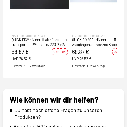
MK-Illumination 007-130
MK-Illumination 001-129
QUICK FIX® divider 11 with 11 outlets
QUICK FIX®QF+ divider mit 11
transparent PVC cable, 220-240V
Ausgängen,schwarzes Kabel, 220-
240V
68,87 €
68,87 €
UVP -10%
UVP -10%
UVP
76,52 €
UVP
76,52 €
Lieferzeit: 1 - 2 Werktage
Lieferzeit: 1 - 2 Werktage
Wie können wir dir helfen?
Du hast noch offene Fragen zu unseren
Produkten?
Benötigst Hilfe bei der Lichtplanung oder