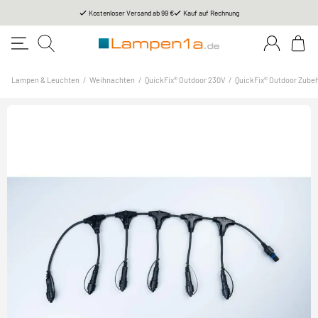
Kostenloser Versand ab 99 €
Kauf auf Rechnung
Lampen & Leuchten
/
Weihnachten
/
QuickFix® Outdoor 230V
/
QuickFix® Outdoor Zube