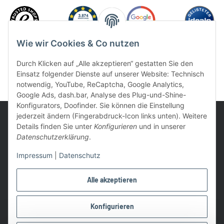
Wie wir Cookies & Co nutzen
Durch Klicken auf „Alle akzeptieren“ gestatten Sie den
Einsatz folgender Dienste auf unserer Website: Technisch
notwendig, YouTube, ReCaptcha, Google Analytics,
Google Ads, dash.bar, Analyse des Plug-und-Shine-
Konfigurators, Doofinder. Sie können die Einstellung
jederzeit ändern (Fingerabdruck-Icon links unten). Weitere
Details finden Sie unter
Konfigurieren
und in unserer
Datenschutzerklärung
.
UVP: Ist die unverbindliche Preisempfehlung des Herstellers für
Impressum
|
Datenschutz
das Produkt
* Gratis Versand ab 99 € innerhalb Deutschlands
Alle akzeptieren
Wir nutzen Trusted Shops als unabhängigen Dienstleister für die
Einholung von Bewertungen. Trusted Shops hat Maßnahmen
Konfigurieren
getroffen, um sicherzustellen, dass es es sich um echte
Bewertungen handelt.