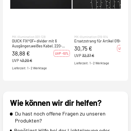
MK-Illumination 001-128
MK-Illumination 019-914
QUICK FIX®QF+ divider mit 6
Ersatzstrang für Artikel 019-378
Ausgängen,weißes Kabel, 220-
30,75 €
UVP -5%
240V
38,88 €
UVP -10%
UVP
32,37 €
UVP
43,20 €
Lieferzeit: 1 - 2 Werktage
Lieferzeit: 1 - 2 Werktage
Wie können wir dir helfen?
Du hast noch offene Fragen zu unseren
Produkten?
Benötigst Hilfe bei der Lichtplanung oder