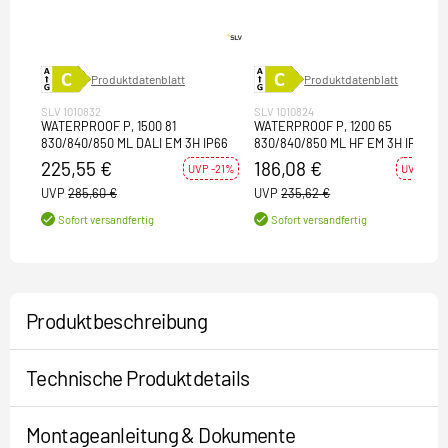
Produktdatenblatt
Produktdatenblatt
SLV 1010832
SLV 1010824
WATERPROOF P, 1500 81
WATERPROOF P, 1200 65
830/840/850 ML DALI EM 3H IP66
830/840/850 ML HF EM 3H IP66
225,55 €
186,08 €
UVP -21%
UVP -21%
UVP
285,60 €
UVP
235,62 €
Sofort versandfertig
Sofort versandfertig
Produktbeschreibung
Technische Produktdetails
Montageanleitung & Dokumente