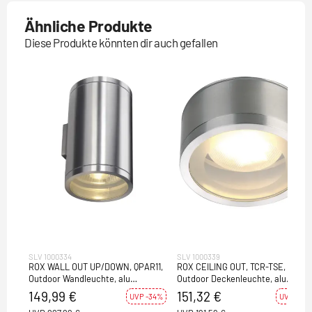
Ähnliche Produkte
Diese Produkte könnten dir auch gefallen
SLV 1000334
SLV 1000339
ROX WALL OUT UP/DOWN, QPAR11,
ROX CEILING OUT, TCR-TSE,
Outdoor Wandleuchte, alu
Outdoor Deckenleuchte, alu
gebürstet, max.2x50W, IP44
gebürstet, max.11W, IP44
149,99 €
151,32 €
UVP -34%
UVP -21%