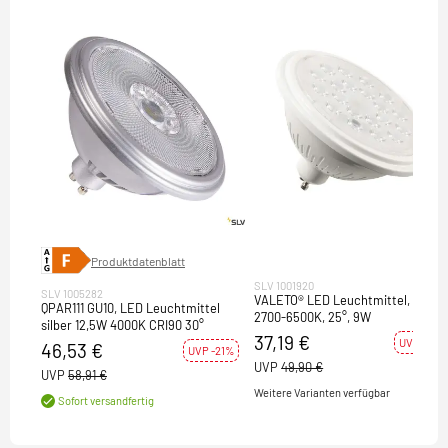
Produktdatenblatt
SLV 1001920
SLV 1005282
VALETO® LED Leuchtmittel, GU10,
QPAR111 GU10, LED Leuchtmittel
2700-6500K, 25°, 9W
silber 12,5W 4000K CRI90 30°
37,19 €
UVP -25%
46,53 €
UVP -21%
UVP
49,90 €
UVP
58,91 €
Weitere Varianten verfügbar
Sofort versandfertig