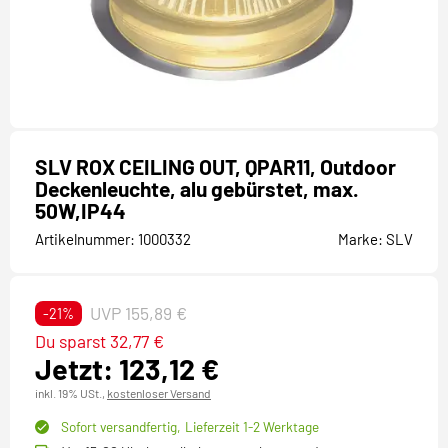
SLV ROX CEILING OUT, QPAR11, Outdoor
Deckenleuchte, alu gebürstet, max.
50W,IP44
Artikelnummer:
1000332
Marke:
SLV
UVP 155,89 €
-21%
Du sparst 32,77 €
Jetzt: 123,12 €
inkl. 19% USt.,
kostenloser Versand
Sofort versandfertig,
Lieferzeit 1-2 Werktage