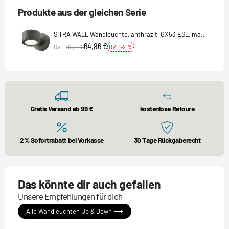
Produkte aus der gleichen Serie
SITRA WALL Wandleuchte, anthrazit, GX53 ESL, max.
9W, IP44
64,86 €
UVP
82,11 €
UVP -21%
Gratis Versand ab 99 €
kostenlose Retoure
2% Sofortrabatt bei Vorkasse
30 Tage Rückgaberecht
Das könnte dir auch gefallen
Unsere Empfehlungen für dich
Alle Wandleuchten Up & Down ⟶