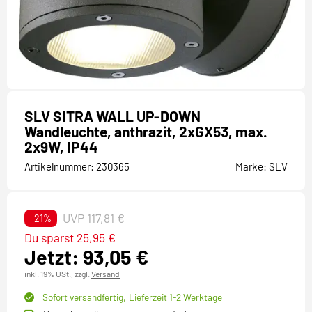
SLV SITRA WALL UP-DOWN
Wandleuchte, anthrazit, 2xGX53, max.
2x9W, IP44
Artikelnummer:
230365
Marke:
SLV
UVP 117,81 €
-21%
Du sparst 25,95 €
Jetzt: 93,05 €
inkl. 19% USt.,
zzgl.
Versand
Sofort versandfertig,
Lieferzeit 1-2 Werktage