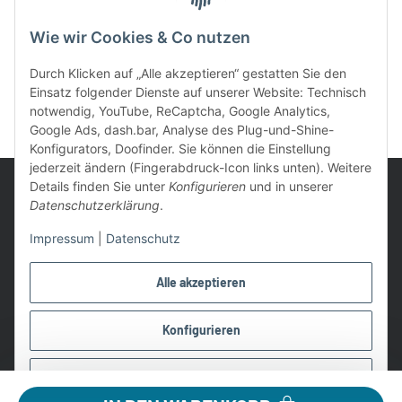
Wie wir Cookies & Co nutzen
Durch Klicken auf „Alle akzeptieren“ gestatten Sie den
Einsatz folgender Dienste auf unserer Website: Technisch
notwendig, YouTube, ReCaptcha, Google Analytics,
Google Ads, dash.bar, Analyse des Plug-und-Shine-
Konfigurators, Doofinder. Sie können die Einstellung
jederzeit ändern (Fingerabdruck-Icon links unten). Weitere
Details finden Sie unter
Konfigurieren
und in unserer
Datenschutzerklärung
.
Impressum
|
Datenschutz
UVP: Ist die unverbindliche Preisempfehlung des Herstellers für
das Produkt
Alle akzeptieren
* Gratis Versand ab 99 € innerhalb Deutschlands
Wir nutzen Trusted Shops als unabhängigen Dienstleister für die
Konfigurieren
Einholung von Bewertungen. Trusted Shops hat Maßnahmen
getroffen, um sicherzustellen, dass es es sich um echte
Ablehnen
Bewertungen handelt.
Alle Preise in €, inkl. 19% USt. und evtl. zzgl. Versandkosten