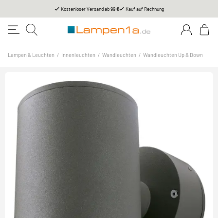
Kostenloser Versand ab 99 €
Kauf auf Rechnung
Lampen & Leuchten
/
Innenleuchten
/
Wandleuchten
/
Wandleuchten Up & Down