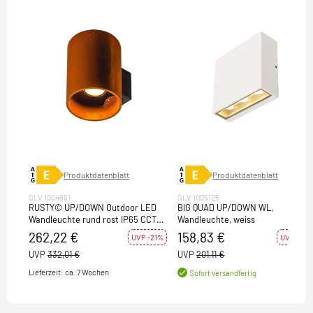
Produktdatenblatt
Produktdatenblatt
SLV 1004651
SLV 1005125
RUSTY© UP/DOWN Outdoor LED
BIG QUAD UP/DOWN WL,
Wandleuchte rund rost IP65 CCT
Wandleuchte, weiss
switch 3000/4000K
262,22 €
158,83 €
UVP -21%
UVP -21%
UVP
332,01 €
UVP
201,11 €
Lieferzeit: ca. 7 Wochen
Sofort versandfertig