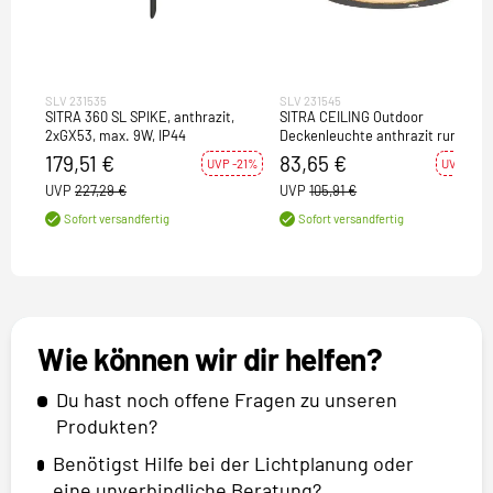
SLV 231535
SLV 231545
SITRA 360 SL SPIKE, anthrazit,
SITRA CEILING Outdoor
2xGX53, max. 9W, IP44
Deckenleuchte anthrazit rund IP4
1x GX53 max. 9W
179,51 €
83,65 €
UVP -21%
UVP -21%
UVP
227,29 €
UVP
105,91 €
Sofort versandfertig
Sofort versandfertig
Wie können wir dir helfen?
Du hast noch offene Fragen zu unseren
Produkten?
Benötigst Hilfe bei der Lichtplanung oder
eine unverbindliche Beratung?