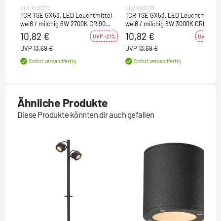
SLV 1005272
SLV 1005271
TCR TSE GX53, LED Leuchtmittel
TCR TSE GX53, LED Leuchtmittel
weiß / milchig 6W 2700K CRI90
weiß / milchig 6W 3000K CRI90
120°
120°
10,82 €
10,82 €
UVP -21%
UVP -21%
UVP
13,69 €
UVP
13,69 €
Sofort versandfertig
Sofort versandfertig
Ähnliche Produkte
Diese Produkte könnten dir auch gefallen