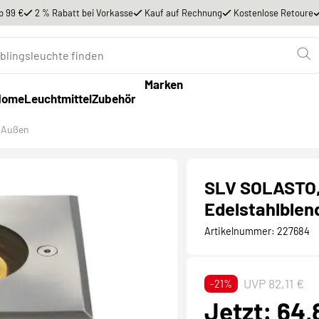
b 99 €
2 % Rabatt bei Vorkasse
Kauf auf Rechnung
Kostenlose Retoure
Marken
Home
Leuchtmittel
Zubehör
 Außen
SLV SOLASTO,
Edelstahlblen
Artikelnummer:
227684
UVP 82,11 €
-21%
Jetzt: 64,