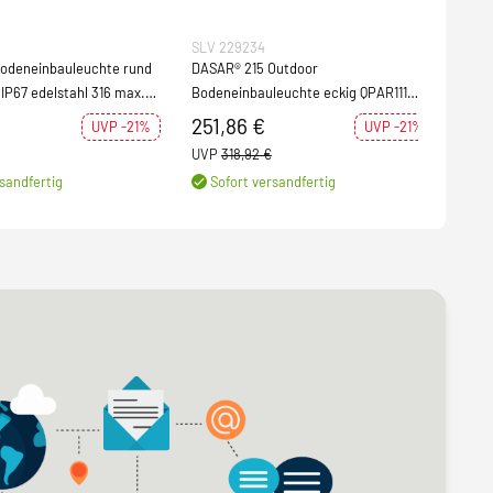
SLV 229234
SLV
Bodeneinbauleuchte rund
DASAR® 215 Outdoor
DASA
IP67 edelstahl 316 max.
Bodeneinbauleuchte eckig QPAR111
Bode
GU10 IP67 edelstahl 316 max. 75W
GU10
251,86 €
107
UVP -21%
UVP -21%
UVP
318,92 €
UVP
sandfertig
Sofort versandfertig
S