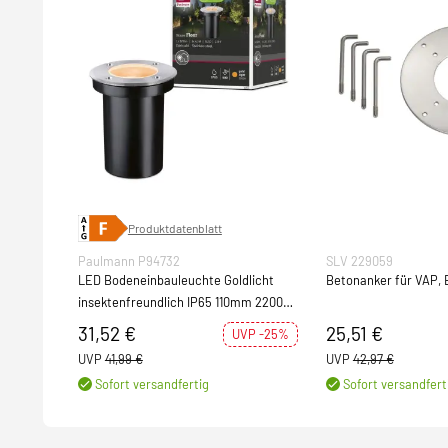
Produktdatenblatt
Paulmann P94732
SLV 229059
LED Bodeneinbauleuchte Goldlicht
Betonanker für VAP, 
insektenfreundlich IP65 110mm 2200K
4,3W 320lm 230V Edelstahl gebürstet
31,52 €
25,51 €
UVP -25%
Edelstahl#Kunststoff
UVP
41,99 €
UVP
42,97 €
Sofort versandfertig
Sofort versandfert