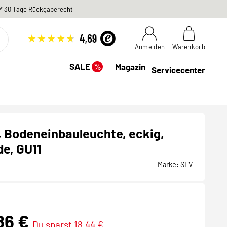
30 Tage Rückgaberecht
Anmelden
Warenkorb
%
SALE
Magazin
Servicecenter
 Bodeneinbauleuchte, eckig,
de, GU11
Marke:
SLV
86 €
Du sparst 18,44 €