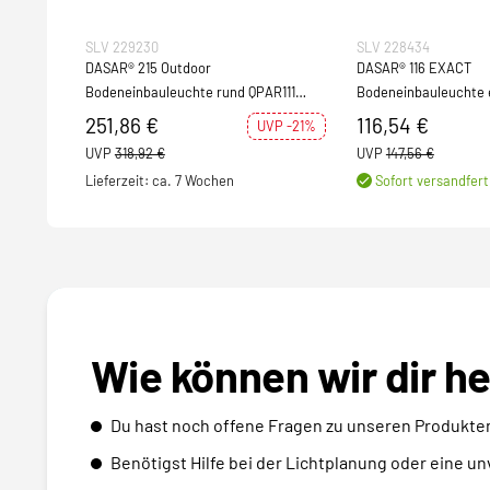
SLV 229230
SLV 228434
DASAR® 215 Outdoor
DASAR® 116 EXACT
Bodeneinbauleuchte rund QPAR111
Bodeneinbauleuchte 
GU10 IP67 edelstahl 316 max. 75W
GU10 IP67 edelstahl 
251,86 €
116,54 €
UVP -21%
UVP
318,92 €
UVP
147,56 €
Lieferzeit: ca. 7 Wochen
Sofort versandfert
Wie können wir dir h
Du hast noch offene Fragen zu unseren Produkte
Benötigst Hilfe bei der Lichtplanung oder eine u