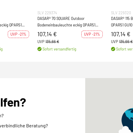
SLV 229374
SLV 229320
DASAR® 70 SQUARE Outdoor
DASAR® 115 
eckig QPAR51
Bodeneinbauleuchte eckig QPAR51
QPAR51 GU10 
316 max. 35W
GU10 IP67 edelstahl 316 max. 35W
35W
107,14 €
107,14 €
UVP -21%
UVP -21%
UVP
135,66 €
UVP
135,66 €
ig
Sofort versandfertig
Sofort ver
elfen?
n?
nverbindliche Beratung?