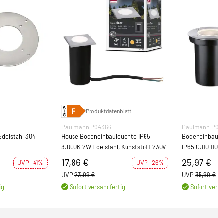
Produktdatenblatt
Paulmann P94366
Paulmann P
Edelstahl 304
House Bodeneinbauleuchte IP65
Bodeneinbaul
3.000K 2W Edelstahl, Kunststoff 230V
IP65 GU10 11
17,86 €
25,97 €
UVP -41%
UVP -26%
UVP
23,99 €
UVP
35,99 €
ig
Sofort versandfertig
Sofort ver