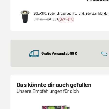
SOLASTO, Bodeneinbauleuchte, rund, Edelstahlblende,
64,86 €
UVP -21%
UVP
82,11 €
Gratis Versand ab 99 €
Das könnte dir auch gefallen
Unsere Empfehlungen für dich