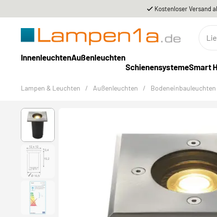
Kostenloser Versand a
Innenleuchten
Außenleuchten
Schienensysteme
Smart 
Lampen & Leuchten
/
Außenleuchten
/
Bodeneinbauleuchten