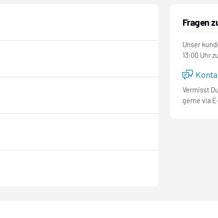
Fragen z
Unser kunde
13:00 Uhr z
Kontak
Vermisst D
gerne via E