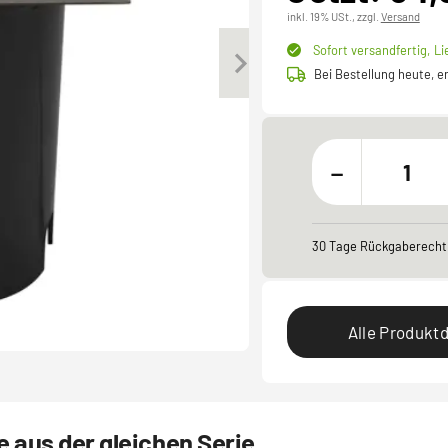
inkl. 19% USt.,
zzgl.
Versand
Sofort versandfertig,
Li
Bei Bestellung heute, 
-
30 Tage Rückgaberecht
Alle Produktd
 aus der gleichen Serie