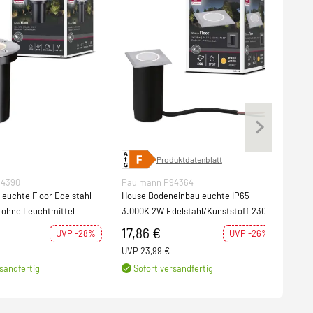
Produktdatenblatt
94390
Paulmann P94364
Deko
euchte Floor Edelstahl
House Bodeneinbauleuchte IP65
Bode
0 ohne Leuchtmittel
3.000K 2W Edelstahl/Kunststoff 230V
W, 3
17,86 €
29
UVP -28%
UVP -26%
UVP
23,99 €
sandfertig
Sofort versandfertig
Lief