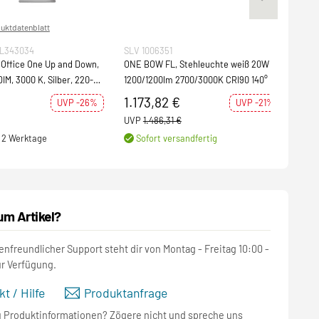
uktdatenblatt
DL343034
SLV 1006351
SLV 
 Office One Up and Down,
ONE BOW FL, Stehleuchte weiß 20W
WORK
IM, 3000 K, Silber, 220-
1200/1200lm 2700/3000K CRI90 140°
4000
/ 60 Hz
1.173,82 €
750
UVP -26%
UVP -21%
UVP
1.486,31 €
UVP
 - 2 Werktage
Sofort versandfertig
S
um Artikel?
nfreundlicher Support steht dir von Montag - Freitag 10:00 -
ur Verfügung.
t / Hilfe
Produktanfrage
u Produktinformationen? Zögere nicht und spreche uns