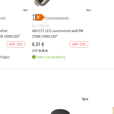
latt
Produktdatenblatt
SLV 1005301
ittel
A60 E27, LED Leuchtmittel weiß 9W
0K CRI90 320°
2700K CRI90 220°
6,91 €
UVP -21%
UVP -21%
UVP
8,75 €
rfügbar
Sofort versandfertig