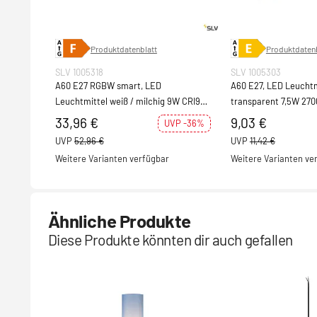
Produktdatenblatt
Produktdatenb
SLV 1005318
SLV 1005303
A60 E27 RGBW smart, LED
A60 E27, LED Leuchtm
Leuchtmittel weiß / milchig 9W CRI90
transparent 7,5W 270
230°
33,96 €
9,03 €
UVP -36%
UVP
52,96 €
UVP
11,42 €
Weitere Varianten verfügbar
Weitere Varianten ve
Ähnliche Produkte
Diese Produkte könnten dir auch gefallen