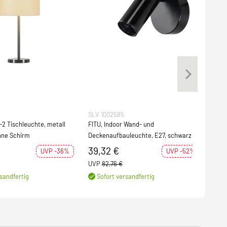
SLV 1002585
SLV 
 Tischleuchte, metall
FITU, Indoor Wand- und
FEND
hne Schirm
Deckenaufbauleuchte, E27, schwarz
ohne
39,32 €
43
UVP -36%
UVP -52%
UVP
82,76 €
UVP
sandfertig
Sofort versandfertig
S