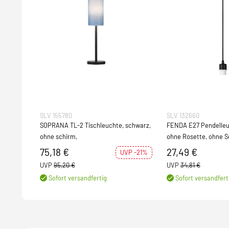
SLV 155780
SLV 132660
SOPRANA TL-2 Tischleuchte, schwarz,
FENDA E27 Pendelleu
ohne schirm,
ohne Rosette, ohne 
75,18 €
27,49 €
UVP -21%
UVP
95,20 €
UVP
34,81 €
Sofort versandfertig
Sofort versandfert