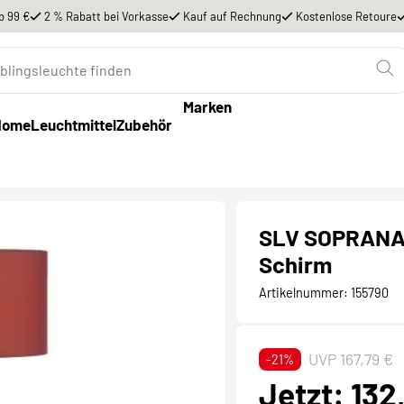
b 99 €
2 % Rabatt bei Vorkasse
Kauf auf Rechnung
Kostenlose Retoure
Marken
Home
Leuchtmittel
Zubehör
SLV SOPRANA 
Schirm
Artikelnummer:
155790
UVP 167,79 €
-21%
Jetzt: 132