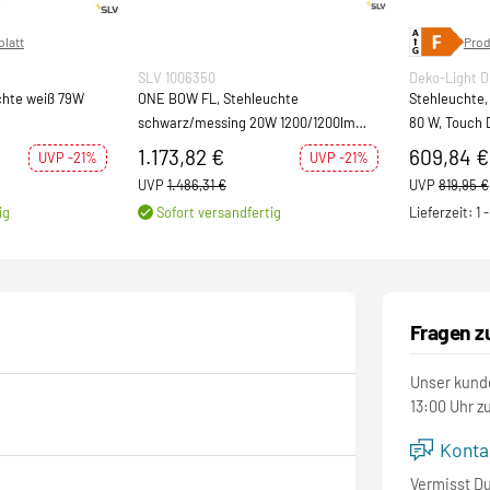
latt
Prod
SLV 1006350
Deko-Light 
hte weiß 79W
ONE BOW FL, Stehleuchte
Stehleuchte,
schwarz/messing 20W 1200/1200lm
80 W, Touch D
2700/3000K CRI90 140°
240 V/AC, 50 
1.173,82 €
609,84 €
UVP -21%
UVP -21%
UVP
1.486,31 €
UVP
819,95 €
ig
Sofort versandfertig
Lieferzeit: 1
Fragen z
Unser kunde
13:00 Uhr z
Kontak
Vermisst D