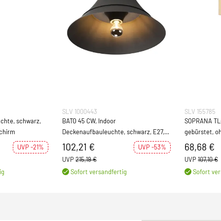
SLV 1000443
SLV 155785
chte, schwarz,
BATO 45 CW, Indoor
SOPRANA TL-2
Schirm
Deckenaufbauleuchte, schwarz, E27,
gebürstet, o
max. 60W
102,21 €
68,68 €
UVP -21%
UVP -53%
UVP
215,19 €
UVP
107,10 €
ig
Sofort versandfertig
Sofort ver