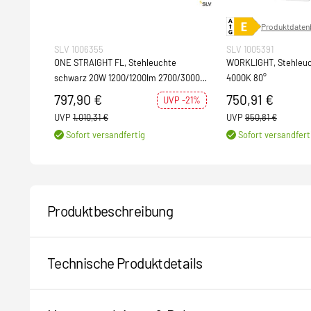
Produktdatenb
SLV 1006355
SLV 1005391
ONE STRAIGHT FL, Stehleuchte
WORKLIGHT, Stehleuc
schwarz 20W 1200/1200lm 2700/3000K
4000K 80°
CRI90 140°
797,90 €
750,91 €
UVP -21%
UVP
1.010,31 €
UVP
950,81 €
Sofort versandfertig
Sofort versandfert
Produktbeschreibung
Technische Produktdetails