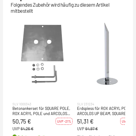
Folgendes Zubehör wird häufig zu diesem Artikel
mitbestellt
SLV 1000343
SLV 231234
Betonankerset für SQUARE POLE,
Erdspiess für ROX ACRYL POLE,
ROX ACRYL POLE und ARCOLOS
ARCOLOS UP BEAM, SQUARE POL
UP BEAM,Edelstahl 304
und GLOO PURE, Stahl verzinkt
50,75 €
51,31 €
UVP -21%
UVP -21%
UVP
64,26 €
UVP
64,97 €