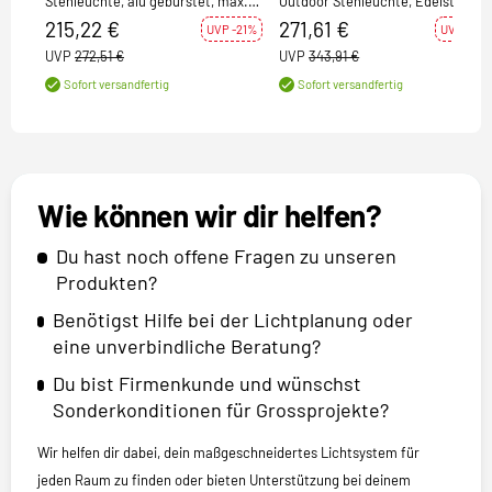
Stehleuchte, alu gebürstet, max.
Outdoor Stehleuchte, Edelstahl
20W, IP44
304, max. 20 W, IP44
215,22 €
271,61 €
UVP -21%
UVP -21%
UVP
272,51 €
UVP
343,91 €
Sofort versandfertig
Sofort versandfertig
Wie können wir dir helfen?
Du hast noch offene Fragen zu unseren
Produkten?
Benötigst Hilfe bei der Lichtplanung oder
eine unverbindliche Beratung?
Du bist Firmenkunde und wünschst
Sonderkonditionen für Grossprojekte?
Wir helfen dir dabei, dein maßgeschneidertes Lichtsystem für
jeden Raum zu finden oder bieten Unterstützung bei deinem