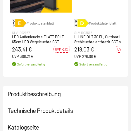
Produktdatenblatt
Produktdatenblatt
SLV 1002957
SLV 1003536
LED Außenleuchte FLATT POLE
L-LINE OUT 30 FL, Outdoor LED
65cm LED Wegeleuchte CCT-
Stehleuchte anthrazit CCT switch
Switch 3000K/4000K 400lm IP65
3000/4000K
243,41 €
218,03 €
UVP -21%
UVP -21%
anthrazit/braun
UVP
308,21 €
UVP
276,08 €
Sofort versandfertig
Sofort versandfertig
Produktbeschreibung
Technische Produktdetails
Katalogseite