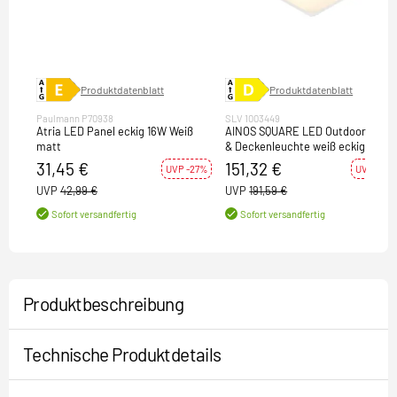
Produktdatenblatt
Produktdatenblatt
Paulmann P70938
SLV 1003449
Atria LED Panel eckig 16W Weiß
AINOS SQUARE LED Outdoor Wand
matt
& Deckenleuchte weiß eckig CCT-
Switch IP65 1300lm 17W 230V
31,45 €
151,32 €
UVP -27%
UVP -21%
UVP
42,99 €
UVP
191,59 €
Sofort versandfertig
Sofort versandfertig
Produktbeschreibung
Technische Produktdetails