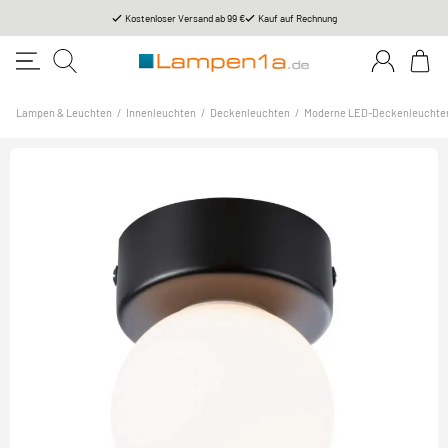
Kostenloser Versand ab 99 €
Kauf auf Rechnung
Lampen & Leuchten
/
Innenleuchten
/
Deckenleuchten
/
Moderne LED-Deckenleuchte