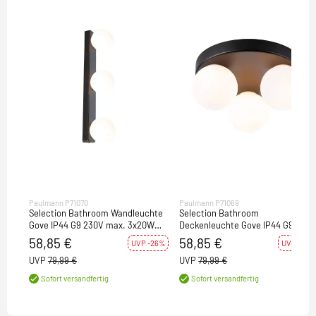
Paulmann P71070
Paulmann P71069
Selection Bathroom Wandleuchte
Selection Bathroom
Gove IP44 G9 230V max. 3x20W
Deckenleuchte Gove IP44 G9 230V
dimmbar Schwarz matt#Satin
max. 3x20W dimmbar Schwarz
58,85 €
58,85 €
UVP -26%
UVP -26%
matt#Satin
UVP
79,99 €
UVP
79,99 €
Sofort versandfertig
Sofort versandfertig