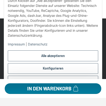
Durch Klicken auf „Alle akzeptieren“ gestatten Sie den
Einsatz folgender Dienste auf unserer Website: Technisch
notwendig, YouTube, ReCaptcha, Google Analytics,
Google Ads, dash.bar, Analyse des Plug-und-Shine-
Konfigurators, Doofinder. Sie können die Einstellung
jederzeit ändern (Fingerabdruck-Icon links unten). Weitere
Details finden Sie unter
Konfigurieren
und in unserer
Datenschutzerklärung
.
UVP: Ist die unverbindliche Preisempfehlung des Herstellers für
Impressum
|
Datenschutz
das Produkt
* Gratis Versand ab 99 € innerhalb Deutschlands
Alle akzeptieren
Wir nutzen Trusted Shops als unabhängigen Dienstleister für die
Einholung von Bewertungen. Trusted Shops hat Maßnahmen
Konfigurieren
getroffen, um sicherzustellen, dass es es sich um echte
Bewertungen handelt.
Ablehnen
Alle Preise in €, inkl. 19% USt. und evtl. zzgl. Versandkosten
IN DEN WARENKORB
©2026 Lampen1a GmbH