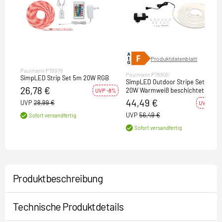
Produktdatenblatt
Paulmann P78978
Paulmann P78906
SimpLED Strip Set 5m 20W RGB
SimpLED Outdoor Stripe Set 5m
26,78 €
20W Warmweiß beschichtet
UVP -8%
44,49 €
UVP
28,99 €
UVP -21%
UVP
56,49 €
Sofort versandfertig
Sofort versandfertig
Produktbeschreibung
Technische Produktdetails