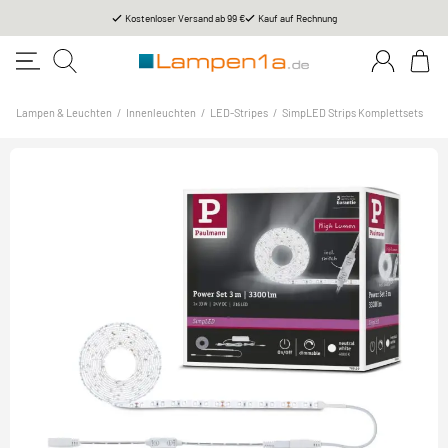
Kostenloser Versand ab 99 €
Kauf auf Rechnung
Lampen & Leuchten
/
Innenleuchten
/
LED-Stripes
/
SimpLED Strips Komplettsets