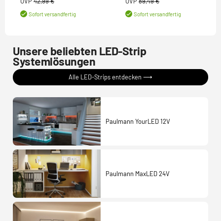
UVP
42,99 €
UVP
89,49 €
Sofort versandfertig
Sofort versandfertig
Unsere beliebten LED-Strip
Systemlösungen
Alle LED-Strips entdecken ⟶
Paulmann YourLED 12V
Paulmann MaxLED 24V