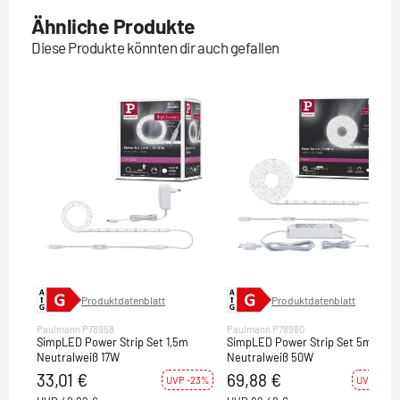
Ähnliche Produkte
Diese Produkte könnten dir auch gefallen
Produktdatenblatt
Produktdatenblatt
Paulmann P78958
Paulmann P78960
SimpLED Power Strip Set 1,5m
SimpLED Power Strip Set 5m
Neutralweiß 17W
Neutralweiß 50W
33,01 €
69,88 €
UVP -23%
UVP -22%