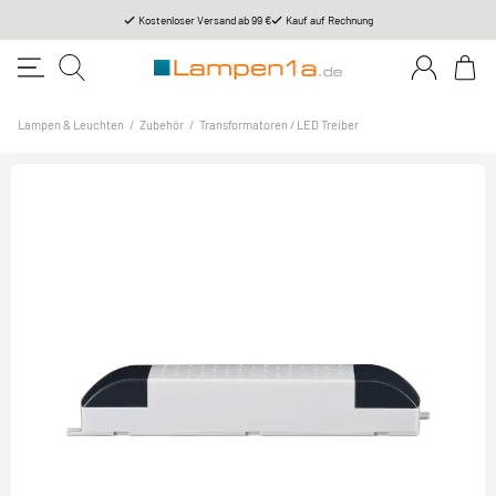
Kostenloser Versand ab 99 €
Kauf auf Rechnung
Lampen & Leuchten
/
Zubehör
/
Transformatoren / LED Treiber