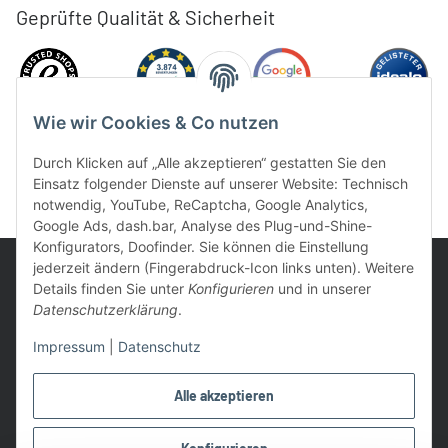
Geprüfte Qualität & Sicherheit
Wie wir Cookies & Co nutzen
Durch Klicken auf „Alle akzeptieren“ gestatten Sie den
Einsatz folgender Dienste auf unserer Website: Technisch
notwendig, YouTube, ReCaptcha, Google Analytics,
Google Ads, dash.bar, Analyse des Plug-und-Shine-
Konfigurators, Doofinder. Sie können die Einstellung
jederzeit ändern (Fingerabdruck-Icon links unten). Weitere
Details finden Sie unter
Konfigurieren
und in unserer
Datenschutzerklärung
.
UVP: Ist die unverbindliche Preisempfehlung des Herstellers für
Impressum
|
Datenschutz
das Produkt
* Gratis Versand ab 99 € innerhalb Deutschlands
Alle akzeptieren
Wir nutzen Trusted Shops als unabhängigen Dienstleister für die
Einholung von Bewertungen. Trusted Shops hat Maßnahmen