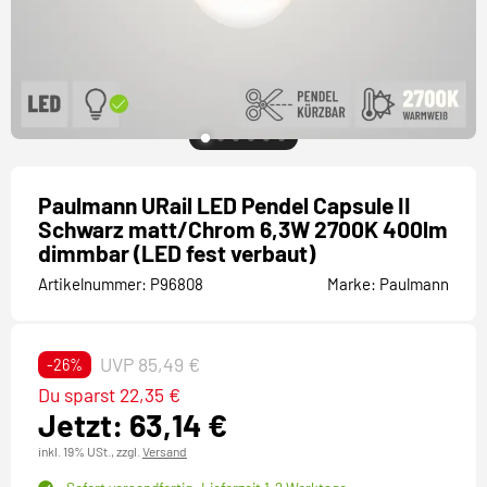
Paulmann URail LED Pendel Capsule II
Schwarz matt/Chrom 6,3W 2700K 400lm
dimmbar (LED fest verbaut)
Artikelnummer:
P96808
Marke:
Paulmann
UVP 85,49 €
-26%
Du sparst 22,35 €
Jetzt: 63,14 €
inkl. 19% USt.,
zzgl.
Versand