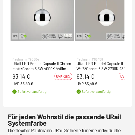
Paulmann P96804
Paulmann P95458
URail LED Pendel Capsule II Chrom
URail LED Pendel Capsule II
matt/Chrom 6,3W 4000K 440lm
Weiß/Chrom 6,3W 2700K 439lm
dimmbar (LED fest verbaut)
dimmbar (LED fest verbaut)
63,14 €
63,14 €
UVP -26%
UVP -26%
UVP
85,49 €
UVP
85,49 €
Sofort versandfertig
Sofort versandfertig
Für jeden Wohnstil die passende URail
Systemfarbe
Die flexible Paulmann URail Schiene für eine individuelle