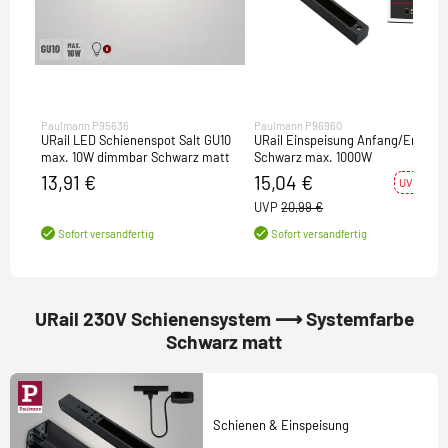
Paulmann P95636
Paulmann P96960
URail LED Schienenspot Salt GU10
URail Einspeisung Anfang/Ende
max. 10W dimmbar Schwarz matt
Schwarz max. 1000W
13,91 €
15,04 €
UVP -28%
UVP
20,99 €
Sofort versandfertig
Sofort versandfertig
URail 230V Schienensystem ⟶ Systemfarbe
Schwarz matt
Schienen & Einspeisung