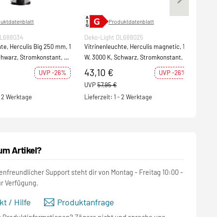
uktdatenblatt
Produktdatenblatt
DL688034
Deko-Light DL688025
Pau
te, Herculis Big 250 mm, 1
Vitrinenleuchte, Herculis magnetic, 1
Mobi
chwarz, Stromkonstant, 3
W, 3000 K, Schwarz, Stromkonstant, 3
240l
sungsstrom:
V/DC, Bemessungsstrom: 35
43,10 €
30
UVP -26%
UVP -26%
UVP
57,95 €
UVP
 - 2 Werktage
Lieferzeit: 1 - 2 Werktage
S
um Artikel?
nfreundlicher Support steht dir von Montag - Freitag 10:00 -
ur Verfügung.
t / Hilfe
Produktanfrage