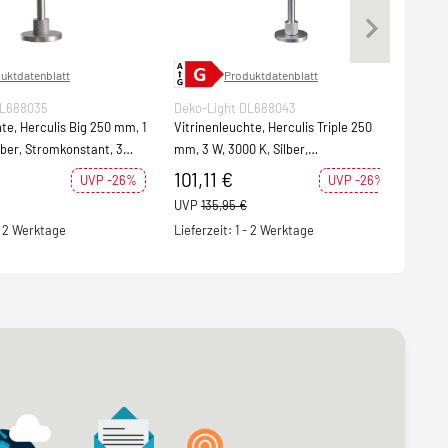
uktdatenblatt
Produktdatenblatt
DL688035
Deko-Light DL688043
Deko
te, Herculis Big 250 mm, 1
Vitrinenleuchte, Herculis Triple 250
Vitr
lber, Stromkonstant, 3
mm, 3 W, 3000 K, Silber,
mm, 
sungsstrom: 3
Stromkonstant, 9 V/DC,
Stro
101,11 €
86
UVP -26%
UVP -26%
Bemessungsstrom
Bem
UVP
135,95 €
UVP
 - 2 Werktage
Lieferzeit: 1 - 2 Werktage
Lief