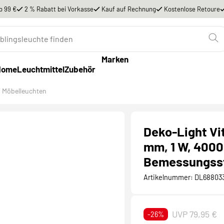
b 99 €
2 % Rabatt bei Vorkasse
Kauf auf Rechnung
Kostenlose Retoure
Marken
Home
Leuchtmittel
Zubehör
Möbelleuchten
Deko-Light Vit
mm, 1 W, 4000 
Bemessungss
Artikelnummer:
DL68803
UVP 79,95 €
-26%