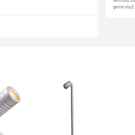
Vermisst D
gerne via E