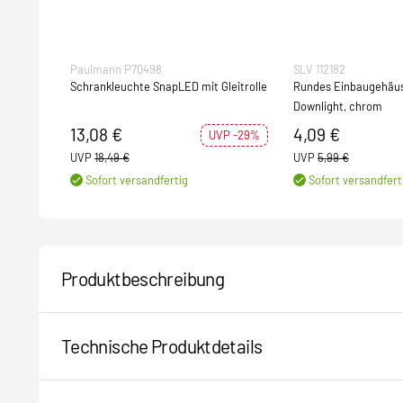
Paulmann P70498
SLV 112182
Schrankleuchte SnapLED mit Gleitrolle
Rundes Einbaugehäus
Downlight, chrom
13,08 €
4,09 €
UVP -29%
UVP
18,49 €
UVP
5,99 €
Sofort versandfertig
Sofort versandfert
Produktbeschreibung
Technische Produktdetails