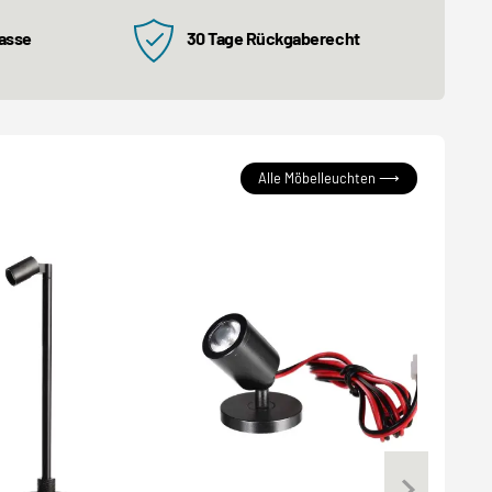
kasse
30 Tage Rückgaberecht
Alle Möbelleuchten ⟶
NE