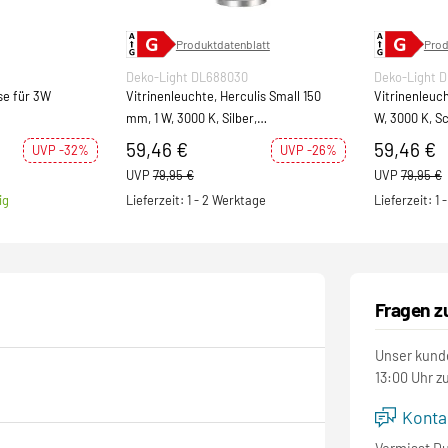
Produktdatenblatt
Prod
Deko-Light DL688030
Deko-Light 
e für 3W
Vitrinenleuchte, Herculis Small 150
Vitrinenleuch
mm, 1 W, 3000 K, Silber,
W, 3000 K, S
Stromkonstant, 3 V/DC,
V/DC, Bemes
59,46 €
59,46 €
UVP -32%
UVP -26%
Bemessungsstrom:
UVP
79,95 €
UVP
79,95 €
ig
Lieferzeit: 1 - 2 Werktage
Lieferzeit: 1
Fragen z
Unser kunde
13:00 Uhr z
Kontak