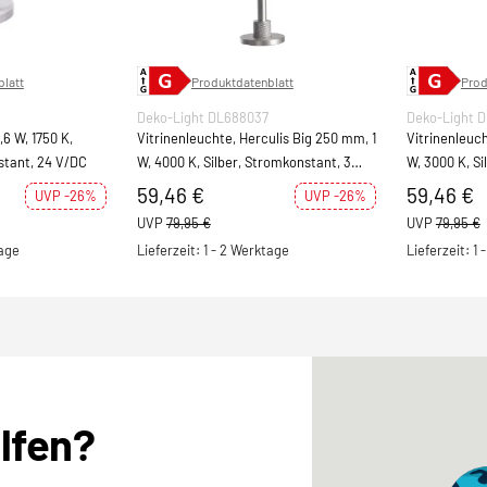
latt
Produktdatenblatt
Prod
Deko-Light DL688037
Deko-Light 
,6 W, 1750 K,
Vitrinenleuchte, Herculis Big 250 mm, 1
Vitrinenleuch
stant, 24 V/DC
W, 4000 K, Silber, Stromkonstant, 3
W, 3000 K, Si
V/DC, Bemessungsstrom: 3
V/DC, Bemes
59,46 €
59,46 €
UVP -26%
UVP -26%
UVP
79,95 €
UVP
79,95 €
tage
Lieferzeit: 1 - 2 Werktage
Lieferzeit: 1
elfen?