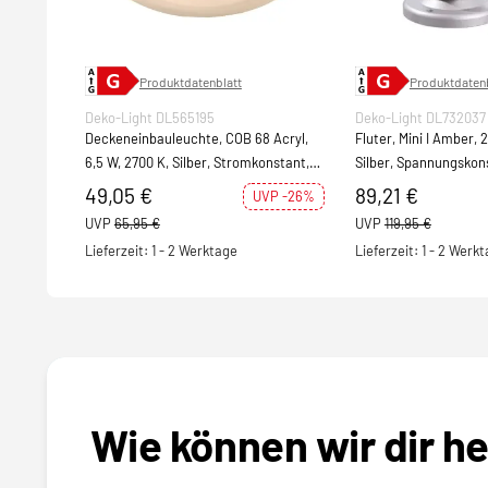
Produktdatenblatt
Produktdatenb
Deko-Light DL565195
Deko-Light DL732037
Deckeneinbauleuchte, COB 68 Acryl,
Fluter, Mini I Amber, 2
6,5 W, 2700 K, Silber, Stromkonstant,
Silber, Spannungskon
18-20 V/DC, Bemessungsstrom
49,05 €
89,21 €
UVP -26%
UVP
65,95 €
UVP
119,95 €
Lieferzeit: 1 - 2 Werktage
Lieferzeit: 1 - 2 Werk
Wie können wir dir h