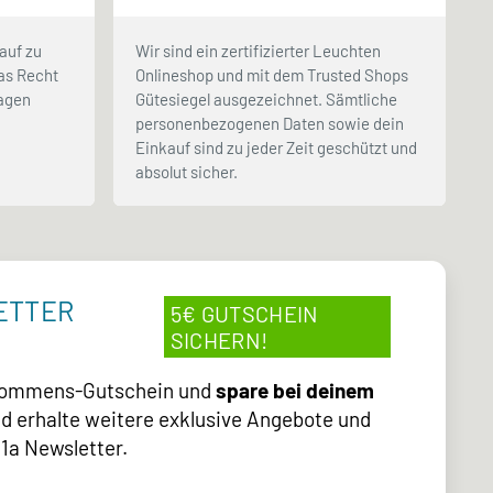
auf zu
Wir sind ein zertifizierter Leuchten
as Recht
Onlineshop und mit dem Trusted Shops
Tagen
Gütesiegel ausgezeichnet. Sämtliche
.
personenbezogenen Daten sowie dein
Einkauf sind zu jeder Zeit geschützt und
absolut sicher.
ETTER
5€ GUTSCHEIN
SICHERN!
lkommens-Gutschein und
spare bei deinem
d erhalte weitere exklusive Angebote und
1a Newsletter.