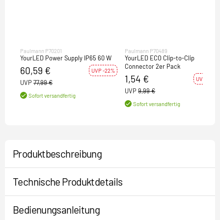
Paulmann P70201
Paulmann P70489
YourLED Power Supply IP65 60 W
YourLED ECO Clip-to-Clip
Connector 2er Pack
60,59 €
UVP -22%
1,54 €
UVP -85%
UVP
77,99 €
UVP
9,99 €
Sofort versandfertig
Sofort versandfertig
Produktbeschreibung
Technische Produktdetails
Bedienungsanleitung