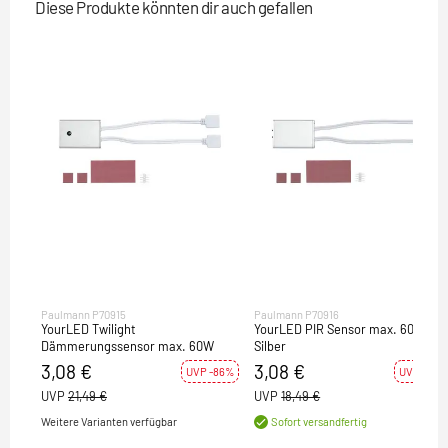
Diese Produkte könnten dir auch gefallen
Paulmann P70915
Paulmann P70916
YourLED Twilight
YourLED PIR Sensor max. 60W
Dämmerungssensor max. 60W
Silber
3,08 €
3,08 €
UVP -86%
UVP -83%
UVP
21,49 €
UVP
18,49 €
Weitere Varianten verfügbar
Sofort versandfertig