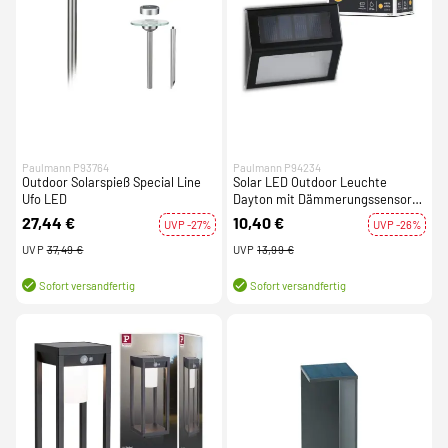
Paulmann P93764
Paulmann P94234
Outdoor Solarspieß Special Line
Solar LED Outdoor Leuchte
Ufo LED
Dayton mit Dämmerungssensor
IP44 anthrazit
27,44 €
10,40 €
UVP -27%
UVP -26%
UVP
37,49 €
UVP
13,99 €
Sofort versandfertig
Sofort versandfertig