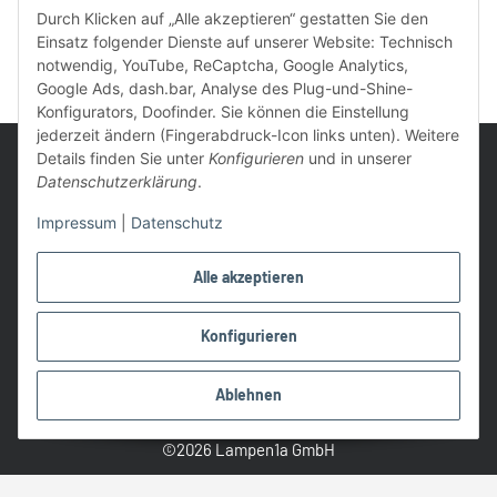
Durch Klicken auf „Alle akzeptieren“ gestatten Sie den
Einsatz folgender Dienste auf unserer Website: Technisch
notwendig, YouTube, ReCaptcha, Google Analytics,
Google Ads, dash.bar, Analyse des Plug-und-Shine-
Konfigurators, Doofinder. Sie können die Einstellung
jederzeit ändern (Fingerabdruck-Icon links unten). Weitere
Details finden Sie unter
Konfigurieren
und in unserer
Datenschutzerklärung
.
Impressum
|
Datenschutz
UVP: Ist die unverbindliche Preisempfehlung des Herstellers für
das Produkt
Alle akzeptieren
* Gratis Versand ab 99 € innerhalb Deutschlands
Wir nutzen Trusted Shops als unabhängigen Dienstleister für die
Konfigurieren
Einholung von Bewertungen. Trusted Shops hat Maßnahmen
getroffen, um sicherzustellen, dass es es sich um echte
Ablehnen
Bewertungen handelt.
Alle Preise in €, inkl. 19% USt. und evtl. zzgl. Versandkosten
©2026 Lampen1a GmbH