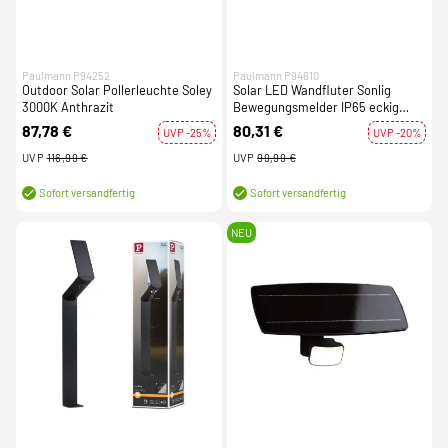
Paulmann P94252
Paulmann P94610
Outdoor Solar Pollerleuchte Soley
Solar LED Wandfluter Sonlig
3000K Anthrazit
Bewegungsmelder IP65 eckig
286x137mm 3000K 2x9W 2x1100lm
87,78 €
80,31 €
UVP -25%
UVP -20%
Anthrazit Kunststoff
UVP
116,99 €
UVP
99,99 €
Sofort versandfertig
Sofort versandfertig
NEU