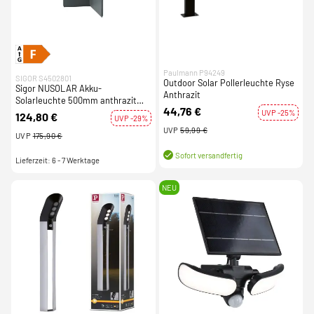
Paulmann P94249
SIGOR S4502801
Outdoor Solar Pollerleuchte Ryse
Sigor NUSOLAR Akku-
Anthrazit
Solarleuchte 500mm anthrazit
44,76 €
LED eckig IP54 Aluminium inkl.
UVP -25%
124,80 €
UVP -29%
Erdspieß
UVP
59,99 €
UVP
175,90 €
Sofort versandfertig
Lieferzeit: 6 - 7 Werktage
NEU