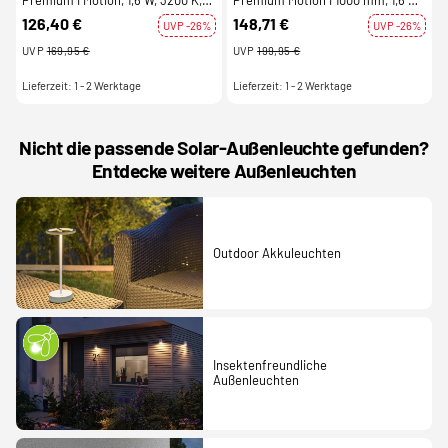
Premium I Motion, 1,6 W, 3200 K,
Premium Motion I 1000 mm, 1,6 W,
Grau, Spannungskonstant, 3.7
3200 K, Grau, Spannungskonstant,
126,40 €
148,71 €
UVP -26%
UVP -26%
V/DC
3.7 V/DC
UVP
169,95 €
UVP
199,95 €
Lieferzeit: 1 - 2 Werktage
Lieferzeit: 1 - 2 Werktage
Nicht die passende Solar-Außenleuchte gefunden?
Entdecke weitere Außenleuchten
Outdoor Akkuleuchten
Insektenfreundliche
Außenleuchten