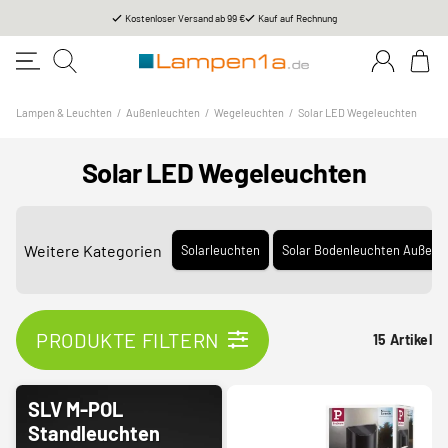
Kostenloser Versand ab 99 €
Kauf auf Rechnung
Lampen & Leuchten
/
Außenleuchten
/
Wegeleuchten
/
Solar LED Wegeleuchten
Solar LED Wegeleuchten
Weitere Kategorien
Solarleuchten
Solar Bodenleuchten Außen
PRODUKTE FILTERN
15 Artikel
SLV M-POL
Standleuchten