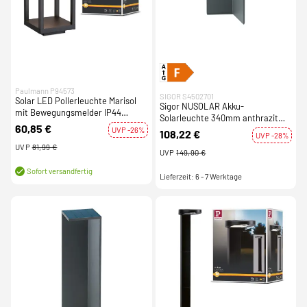
Paulmann P94573
SIGOR S4502701
Solar LED Pollerleuchte Marisol
Sigor NUSOLAR Akku-
mit Bewegungsmelder IP44
Solarleuchte 340mm anthrazit
150x150mm 3000K 5,5W 600lm
60,85 €
LED eckig IP54 Aluminium inkl.
UVP -26%
108,22 €
UVP -28%
Erdspieß
UVP
81,99 €
UVP
149,90 €
Sofort versandfertig
Lieferzeit: 6 - 7 Werktage