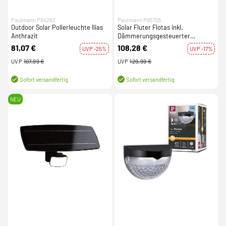
Paulmann P94262
Paulmann P95705
Outdoor Solar Pollerleuchte Ilias
Solar Fluter Flotas inkl.
Anthrazit
Dämmerungsgesteuerter
Bewegungsmelder (HF) IP65
81,07 €
108,28 €
UVP -25%
UVP -17%
3000K 700lm Anthrazit
UVP
107,99 €
UVP
129,99 €
Sofort versandfertig
Sofort versandfertig
NEU