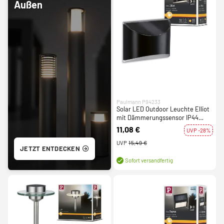
Außen
Paulmann P94233
Solar LED Outdoor Leuchte Elliot
mit Dämmerungssensor IP44
anthrazit
11,08 €
UVP -28%
UVP
15,49 €
JETZT ENTDECKEN
Sofort versandfertig