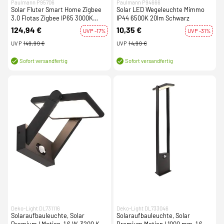
Paulmann P95706
Paulmann P94666
Solar Fluter Smart Home Zigbee
Solar LED Wegeleuchte Mimmo
3.0 Flotas Zigbee IP65 3000K
IP44 6500K 20lm Schwarz
700lm Anthrazit
124,94 €
10,35 €
UVP -17%
UVP -31%
UVP
149,99 €
UVP
14,99 €
Sofort versandfertig
Sofort versandfertig
Deko-Light DL731116
Deko-Light DL733046
Solaraufbauleuchte, Solar
Solaraufbauleuchte, Solar