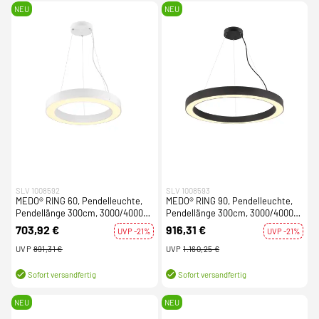
NEU
NEU
SLV 1008592
SLV 1008593
MEDO® RING 60, Pendelleuchte,
MEDO® RING 90, Pendelleuchte,
Pendellänge 300cm, 3000/4000K,
Pendellänge 300cm, 3000/4000K,
110°, PHASE, weiß
110°, DALI, Touch, schwarz
703,92 €
916,31 €
UVP -21%
UVP -21%
UVP
891,31 €
UVP
1.160,25 €
Sofort versandfertig
Sofort versandfertig
NEU
NEU