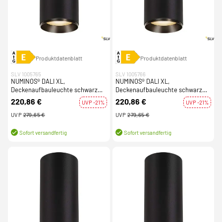
Produktdatenblatt
Produktdatenblatt
SLV 1005765
SLV 1005766
NUMINOS® DALI XL,
NUMINOS® DALI XL,
Deckenaufbauleuchte schwarz
Deckenaufbauleuchte schwarz
36W 3000K 24°
36W 3000K 36°
220,86 €
220,86 €
UVP -21%
UVP -21%
UVP
279,65 €
UVP
279,65 €
Sofort versandfertig
Sofort versandfertig