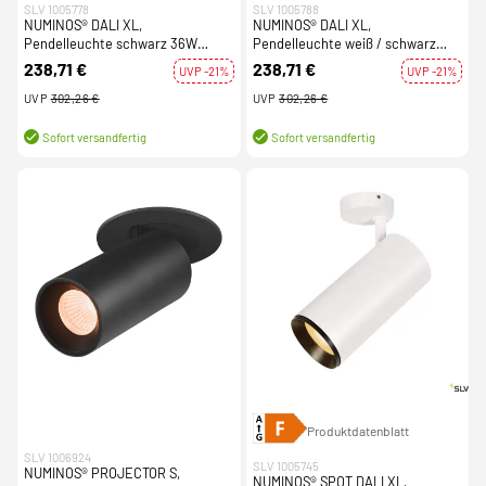
SLV 1005778
SLV 1005788
NUMINOS® DALI XL,
NUMINOS® DALI XL,
Pendelleuchte schwarz 36W
Pendelleuchte weiß / schwarz
2700K 36°
36W 3000K 60°
238,71 €
238,71 €
UVP -21%
UVP -21%
UVP
302,26 €
UVP
302,26 €
Sofort versandfertig
Sofort versandfertig
Produktdatenblatt
SLV 1006924
SLV 1005745
NUMINOS® PROJECTOR S,
NUMINOS® SPOT DALI XL,