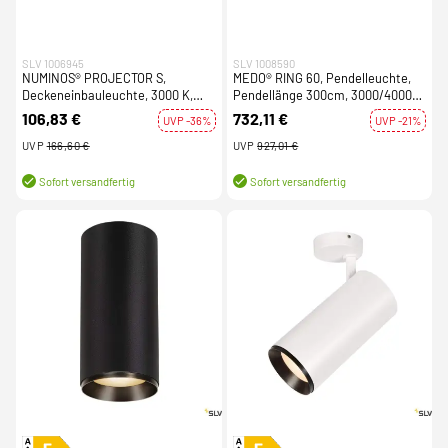
SLV 1006945
SLV 1008590
NUMINOS® PROJECTOR S,
MEDO® RING 60, Pendelleuchte,
Deckeneinbauleuchte, 3000 K,
Pendellänge 300cm, 3000/4000K,
55°, zylindrisch, schwarz /
110°, DALI, Touch, weiß
106,83 €
732,11 €
UVP -36%
UVP -21%
schwarz
UVP
166,60 €
UVP
927,01 €
Sofort versandfertig
Sofort versandfertig