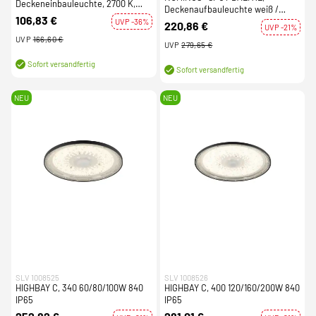
Deckeneinbauleuchte, 2700 K,
Deckenaufbauleuchte weiß /
40°, zylindrisch, schwarz /
106,83 €
schwarz 36W 2700K 36°
UVP -36%
220,86 €
schwarz
UVP -21%
UVP
166,60 €
UVP
279,65 €
Sofort versandfertig
Sofort versandfertig
NEU
NEU
SLV 1008525
SLV 1008526
HIGHBAY C, 340 60/80/100W 840
HIGHBAY C, 400 120/160/200W 840
IP65
IP65