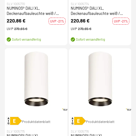
SLV 1005770
SLV 1005774
NUMINOS® DALI XL,
NUMINOS® DALI XL,
Deckenaufbauleuchte weiß /
Deckenaufbauleuchte weiß /
schwarz 36W 3000K 60°
schwarz 36W 4000K 24°
220,86 €
220,86 €
UVP -21%
UVP -21%
UVP
279,65 €
UVP
279,65 €
Sofort versandfertig
Sofort versandfertig
Produktdatenblatt
Produktdatenblatt
SLV 1005775
SLV 1005776
NUMINOS® DALI XL,
NUMINOS® DALI XL,