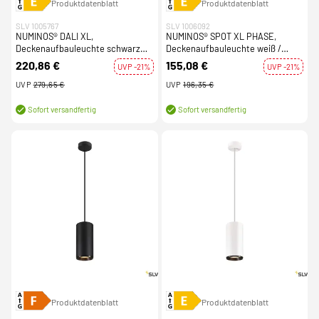
Produktdatenblatt
Produktdatenblatt
SLV 1005767
SLV 1006092
NUMINOS® DALI XL,
NUMINOS® SPOT XL PHASE,
Deckenaufbauleuchte schwarz
Deckenaufbauleuchte weiß /
36W 3000K 60°
schwarz 36W 3000K 24°
220,86 €
155,08 €
UVP -21%
UVP -21%
UVP
279,65 €
UVP
196,35 €
Sofort versandfertig
Sofort versandfertig
Produktdatenblatt
Produktdatenblatt