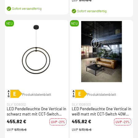
UVP
577,15 €
Sofort versandfertig
Sofort versandfertig
NEU
NEU
Produktdatenblatt
Produktdatenblatt
SLV 1008002
SLV 1008003
LED Pendelleuchte One Vertical in
LED Pendelleuchte One Vertical in
schwarz matt mit CCT-Switch
weiß matt mit CCT-Switch 40W
40W dimmbar
dimmbar
455,82 €
455,82 €
UVP -21%
UVP -21%
UVP
577,15 €
UVP
577,15 €