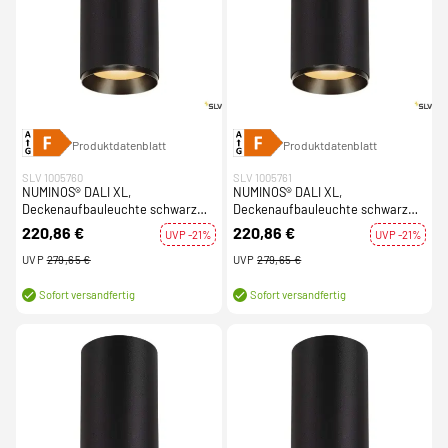
Produktdatenblatt
Produktdatenblatt
SLV 1005760
SLV 1005761
NUMINOS® DALI XL,
NUMINOS® DALI XL,
Deckenaufbauleuchte schwarz
Deckenaufbauleuchte schwarz
36W 2700K 36°
36W 2700K 60°
220,86 €
220,86 €
UVP -21%
UVP -21%
UVP
279,65 €
UVP
279,65 €
Sofort versandfertig
Sofort versandfertig