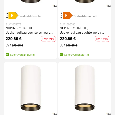
Produktdatenblatt
Produktdatenblatt
SLV 1005773
SLV 1005762
NUMINOS® DALI XL,
NUMINOS® DALI XL,
Deckenaufbauleuchte schwarz
Deckenaufbauleuchte weiß /
36W 4000K 60°
schwarz 36W 2700K 24°
220,86 €
220,86 €
UVP -21%
UVP -21%
UVP
279,65 €
UVP
279,65 €
Sofort versandfertig
Sofort versandfertig