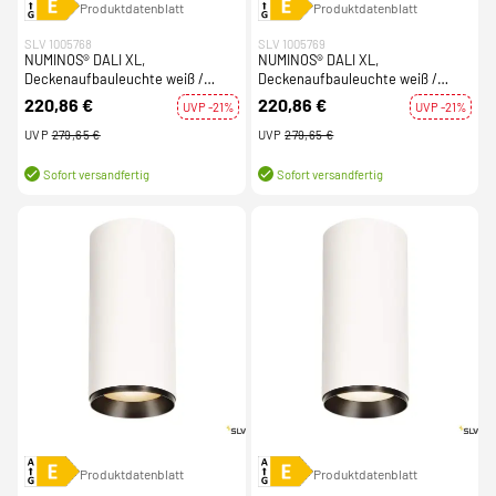
Produktdatenblatt
Produktdatenblatt
SLV 1005768
SLV 1005769
NUMINOS® DALI XL,
NUMINOS® DALI XL,
Deckenaufbauleuchte weiß /
Deckenaufbauleuchte weiß /
schwarz 36W 3000K 24°
schwarz 36W 3000K 36°
220,86 €
220,86 €
UVP -21%
UVP -21%
UVP
279,65 €
UVP
279,65 €
Sofort versandfertig
Sofort versandfertig
Produktdatenblatt
Produktdatenblatt