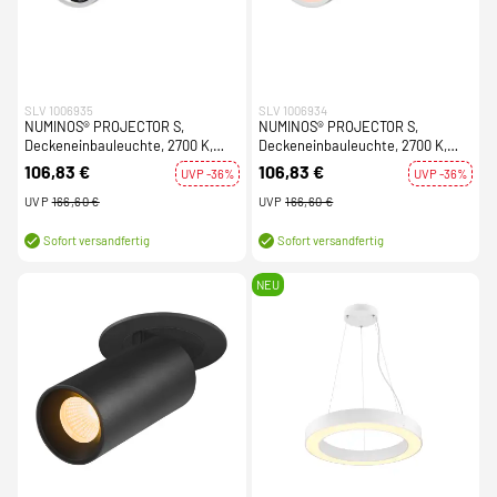
SLV 1006935
SLV 1006934
NUMINOS® PROJECTOR S,
NUMINOS® PROJECTOR S,
Deckeneinbauleuchte, 2700 K,
Deckeneinbauleuchte, 2700 K,
40°, zylindrisch, weiß / chrom
40°, zylindrisch, weiß / weiß
106,83 €
106,83 €
UVP -36%
UVP -36%
UVP
166,60 €
UVP
166,60 €
Sofort versandfertig
Sofort versandfertig
NEU