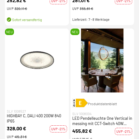
252,82 €
281,01 €
UVP -21%
UVP -21%
UVP
320,11 €
UVP
355,81 €
Lieferzeit: 7 - 8 Werktage
Sofort versandfertig
NEU
NEU
Produktdatenblatt
SLV 1008527
SLV 1008004
HIGHBAY C, DALI 400 200W 840
LED Pendelleuchte One Vertical in
IP65
messing mit CCT-Switch 40W
328,00 €
dimmbar
UVP -21%
455,82 €
UVP -21%
UVP
415,31 €