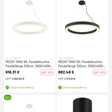
SLV 1008594
SLV 1008595
MEDO® RING 90, Pendelleuchte,
MEDO® RING 90, Pendelleuchte,
Pendellänge 300cm, 3000/4000K,
Pendellänge 300cm, 3000/4000K,
110°, DALI, Touch, weiß
110°, PHASE, schwarz
916,31 €
882,48 €
UVP -21%
UVP -21%
UVP
1.160,25 €
UVP
1.117,41 €
Sofort versandfertig
Sofort versandfertig
NEU