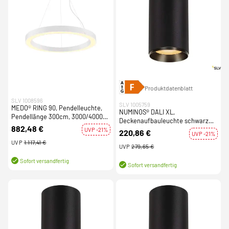
Produktdatenblatt
SLV 1008596
SLV 1005759
MEDO® RING 90, Pendelleuchte,
NUMINOS® DALI XL,
Pendellänge 300cm, 3000/4000K,
Deckenaufbauleuchte schwarz
110°, PHASE, weiß
882,48 €
36W 2700K 24°
UVP -21%
220,86 €
UVP -21%
UVP
1.117,41 €
UVP
279,65 €
Sofort versandfertig
Sofort versandfertig