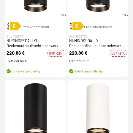
Produktdatenblatt
Produktdatenblatt
SLV 1005771
SLV 1005772
NUMINOS® DALI XL,
NUMINOS® DALI XL,
Deckenaufbauleuchte schwarz
Deckenaufbauleuchte schwarz
36W 4000K 24°
36W 4000K 36°
220,86 €
220,86 €
UVP -21%
UVP -21%
UVP
279,65 €
UVP
279,65 €
Sofort versandfertig
Sofort versandfertig