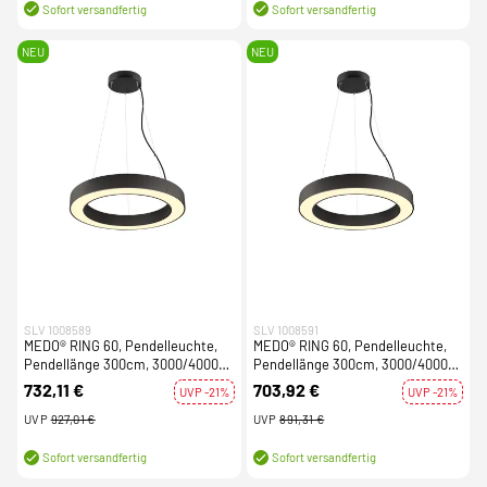
Sofort versandfertig
Sofort versandfertig
NEU
NEU
SLV 1008589
SLV 1008591
MEDO® RING 60, Pendelleuchte,
MEDO® RING 60, Pendelleuchte,
Pendellänge 300cm, 3000/4000K,
Pendellänge 300cm, 3000/4000K,
110°, DALI, Touch, schwarz
110°, PHASE, schwarz
732,11 €
703,92 €
UVP -21%
UVP -21%
UVP
927,01 €
UVP
891,31 €
Sofort versandfertig
Sofort versandfertig