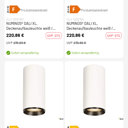
Produktdatenblatt
Produktdatenblatt
SLV 1005763
SLV 1005764
NUMINOS® DALI XL,
NUMINOS® DALI XL,
Deckenaufbauleuchte weiß /
Deckenaufbauleuchte weiß /
schwarz 36W 2700K 36°
schwarz 36W 2700K 60°
220,86 €
220,86 €
UVP -21%
UVP -21%
UVP
279,65 €
UVP
279,65 €
Sofort versandfertig
Sofort versandfertig