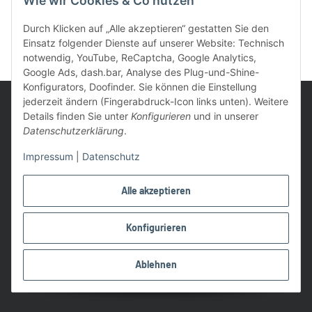
Wie wir Cookies & Co nutzen
Durch Klicken auf „Alle akzeptieren“ gestatten Sie den
Einsatz folgender Dienste auf unserer Website: Technisch
notwendig, YouTube, ReCaptcha, Google Analytics,
Google Ads, dash.bar, Analyse des Plug-und-Shine-
Konfigurators, Doofinder. Sie können die Einstellung
jederzeit ändern (Fingerabdruck-Icon links unten). Weitere
Details finden Sie unter
Konfigurieren
und in unserer
Datenschutzerklärung
.
UVP: Ist die unverbindliche Preisempfehlung des Herstellers für
Impressum
|
Datenschutz
das Produkt
* Gratis Versand ab 99 € innerhalb Deutschlands
Alle akzeptieren
Wir nutzen Trusted Shops als unabhängigen Dienstleister für die
Einholung von Bewertungen. Trusted Shops hat Maßnahmen
Konfigurieren
getroffen, um sicherzustellen, dass es es sich um echte
Bewertungen handelt.
Ablehnen
Alle Preise in €, inkl. 19% USt. und evtl. zzgl. Versandkosten
©2026 Lampen1a GmbH