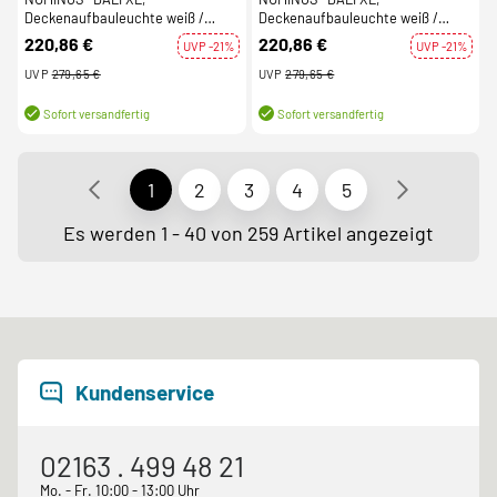
Deckenaufbauleuchte weiß /
Deckenaufbauleuchte weiß /
schwarz 36W 4000K 36°
schwarz 36W 4000K 60°
220,86 €
220,86 €
UVP -21%
UVP -21%
UVP
279,65 €
UVP
279,65 €
Sofort versandfertig
Sofort versandfertig
1
2
3
4
5
Es werden 1 - 40 von 259 Artikel angezeigt
Kundenservice
02163 . 499 48 21
Mo. - Fr. 10:00 - 13:00 Uhr