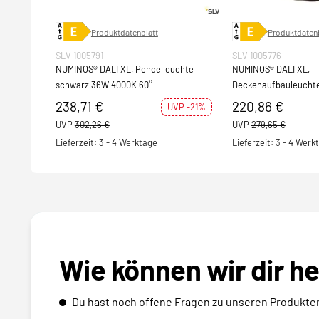
Produktdatenblatt
Produktdatenb
SLV 1005791
SLV 1005776
NUMINOS® DALI XL, Pendelleuchte
NUMINOS® DALI XL,
schwarz 36W 4000K 60°
Deckenaufbauleuchte
36W 4000K 60°
238,71 €
220,86 €
UVP -21%
UVP
302,26 €
UVP
279,65 €
Lieferzeit: 3 - 4 Werktage
Lieferzeit: 3 - 4 Werk
Wie können wir dir h
Du hast noch offene Fragen zu unseren Produkte