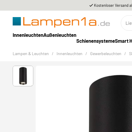
Kostenloser Versand a
Innenleuchten
Außenleuchten
Schienensysteme
Smart 
Lampen & Leuchten
/
Innenleuchten
/
Gewerbeleuchten
/
S