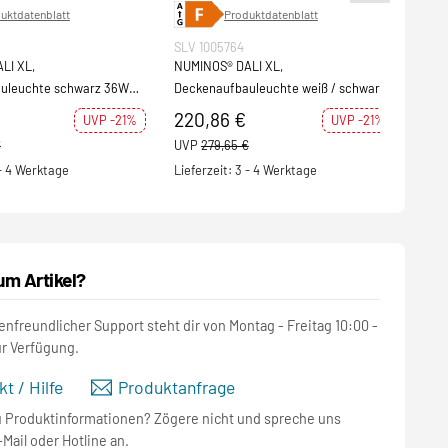
uktdatenblatt
Produktdatenblatt
SLV 1005764
SLV 
LI XL,
NUMINOS® DALI XL,
NUMI
uleuchte schwarz 36W
Deckenaufbauleuchte weiß / schwarz
Deck
36W 2700K 60°
36W
220,86 €
22
UVP -21%
UVP -21%
€
UVP
279,65 €
UVP
 - 4 Werktage
Lieferzeit: 3 - 4 Werktage
Lief
um Artikel?
nfreundlicher Support steht dir von Montag - Freitag 10:00 -
ur Verfügung.
t / Hilfe
Produktanfrage
u Produktinformationen? Zögere nicht und spreche uns
-Mail oder Hotline an.