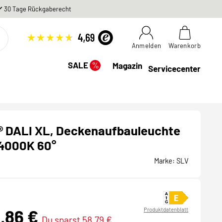
30 Tage Rückgaberecht
Anmelden
Warenkorb
%
SALE
Magazin
Servicecenter
 DALI XL, Deckenaufbauleuchte
4000K 60°
Marke:
SLV
0,86 €
Produktdatenblatt
Du sparst 58,79 €