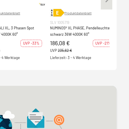
uktdatenblatt
Produktdatenblatt
SLV 1005719
SLV 
LI XL, 3 Phasen Spot
NUMINOS® XL PHASE, Pendelleuchte
NUMI
 4000K 60°
schwarz 36W 4000K 60°
Dec
4000
186,08 €
22
UVP -33%
UVP -21%
€
UVP
235,62 €
UVP
 - 4 Werktage
Lieferzeit: 3 - 4 Werktage
S