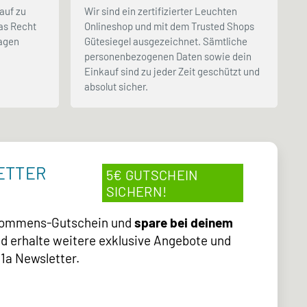
auf zu
Wir sind ein zertifizierter Leuchten
as Recht
Onlineshop und mit dem Trusted Shops
Tagen
Gütesiegel ausgezeichnet. Sämtliche
.
personenbezogenen Daten sowie dein
Einkauf sind zu jeder Zeit geschützt und
absolut sicher.
ETTER
5€ GUTSCHEIN
SICHERN!
lkommens-Gutschein und
spare bei deinem
d erhalte weitere exklusive Angebote und
1a Newsletter.