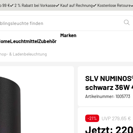
b 99 €
2 % Rabatt bei Vorkasse
Kauf auf Rechnung
Kostenlose Retoure
Marken
Home
Leuchtmittel
Zubehör
hop- & Ladenbeleuchtung
SLV NUMINOS®
schwarz 36W 
Artikelnummer:
1005773
UVP 279,65 €
-21%
Jetzt: 22