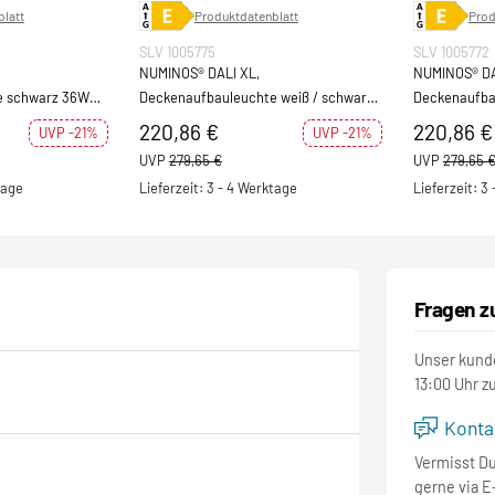
latt
Produktdatenblatt
Prod
SLV 1005775
SLV 1005772
NUMINOS® DALI XL,
NUMINOS® DA
e schwarz 36W
Deckenaufbauleuchte weiß / schwarz
Deckenaufba
36W 4000K 36°
4000K 36°
220,86 €
220,86 €
UVP -21%
UVP -21%
UVP
279,65 €
UVP
279,65 
tage
Lieferzeit: 3 - 4 Werktage
Lieferzeit: 3
Fragen z
Unser kunde
13:00 Uhr z
Kontak
Vermisst D
gerne via E