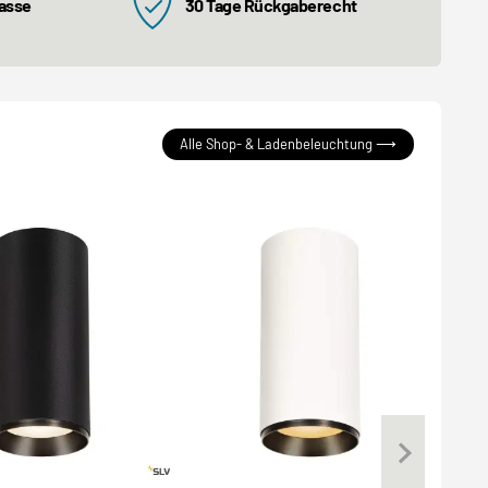
kasse
30 Tage Rückgaberecht
Alle Shop- & Ladenbeleuchtung ⟶