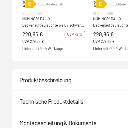
Produktdatenblatt
Produktdatenb
SLV 1005769
SLV 1005766
NUMINOS® DALI XL,
NUMINOS® DALI XL,
Deckenaufbauleuchte weiß / schwarz
Deckenaufbauleucht
36W 3000K 36°
3000K 36°
220,86 €
220,86 €
UVP -21%
UVP
279,65 €
UVP
279,65 €
Lieferzeit: 3 - 4 Werktage
Lieferzeit: 3 - 4 Werk
Produktbeschreibung
Technische Produktdetails
Montageanleitung & Dokumente