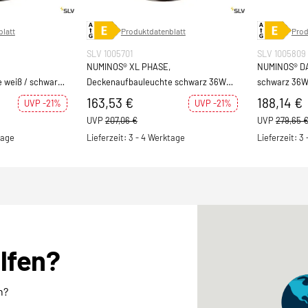
latt
Produktdatenblatt
Prod
SLV 1005701
SLV 1005809
NUMINOS® XL PHASE,
NUMINOS® DA
 weiß / schwarz
Deckenaufbauleuchte schwarz 36W
schwarz 36W
4000K 60°
163,53 €
188,14 €
UVP -21%
UVP -21%
UVP
207,06 €
UVP
279,65 
tage
Lieferzeit: 3 - 4 Werktage
Lieferzeit: 3
elfen?
n?