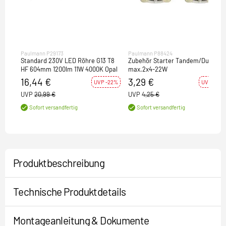
Paulmann P29173
Paulmann P88424
Standard 230V LED Röhre G13 T8
Zubehör Starter Tandem/Duo
HF 604mm 1200lm 11W 4000K Opal
max.2x4-22W
16,44 €
3,29 €
UVP -22%
UVP -23%
UVP
20,99 €
UVP
4,25 €
Sofort versandfertig
Sofort versandfertig
Produktbeschreibung
Technische Produktdetails
Montageanleitung & Dokumente