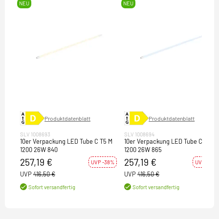
NEU
NEU
Produktdatenblatt
Produktdatenblatt
SLV 1008693
SLV 1008694
10er Verpackung LED Tube C T5 M
10er Verpackung LED Tube C T5 M
1200 26W 840
1200 26W 865
257,19 €
257,19 €
UVP -38%
UVP -38%
UVP
416,50 €
UVP
416,50 €
Sofort versandfertig
Sofort versandfertig