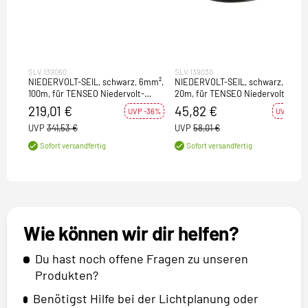
SLV 139060
SLV 139030
NIEDERVOLT-SEIL, schwarz, 6mm²,
NIEDERVOLT-SEIL, schwarz, 4mm²,
100m, für TENSEO Niedervolt-
20m, für TENSEO Niedervolt-
Seilsystem
Seilsystem
219,01 €
45,82 €
UVP -36%
UVP -21%
UVP
341,53 €
UVP
58,01 €
Sofort versandfertig
Sofort versandfertig
Wie können wir dir helfen?
Du hast noch offene Fragen zu unseren
Produkten?
Benötigst Hilfe bei der Lichtplanung oder