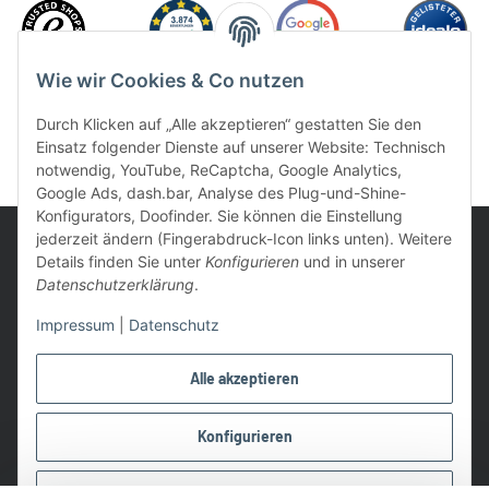
Wie wir Cookies & Co nutzen
Durch Klicken auf „Alle akzeptieren“ gestatten Sie den
Einsatz folgender Dienste auf unserer Website: Technisch
notwendig, YouTube, ReCaptcha, Google Analytics,
Google Ads, dash.bar, Analyse des Plug-und-Shine-
Konfigurators, Doofinder. Sie können die Einstellung
jederzeit ändern (Fingerabdruck-Icon links unten). Weitere
Details finden Sie unter
Konfigurieren
und in unserer
Datenschutzerklärung
.
UVP: Ist die unverbindliche Preisempfehlung des Herstellers für
Impressum
|
Datenschutz
das Produkt
* Gratis Versand ab 99 € innerhalb Deutschlands
Alle akzeptieren
Wir nutzen Trusted Shops als unabhängigen Dienstleister für die
Einholung von Bewertungen. Trusted Shops hat Maßnahmen
Konfigurieren
getroffen, um sicherzustellen, dass es es sich um echte
Bewertungen handelt.