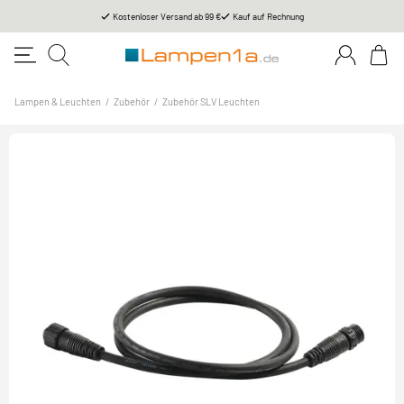
Kostenloser Versand ab 99 €
Kauf auf Rechnung
Lampen & Leuchten
/
Zubehör
/
Zubehör SLV Leuchten