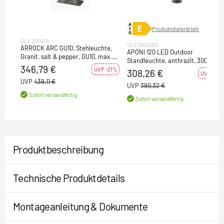
Produktdatenblatt
SLV 231420
SLV 1000683
ARROCK ARC GU10, Stehleuchte,
APONI 120 LED Outdoor
Granit, salt & pepper, GU10, max.
Standleuchte, anthrazit, 3000K,
35W
346,79 €
IP65
UVP -21%
308,26 €
UVP -21%
UVP
439,11 €
UVP
390,32 €
Sofort versandfertig
Sofort versandfertig
Produktbeschreibung
Technische Produktdetails
Montageanleitung & Dokumente