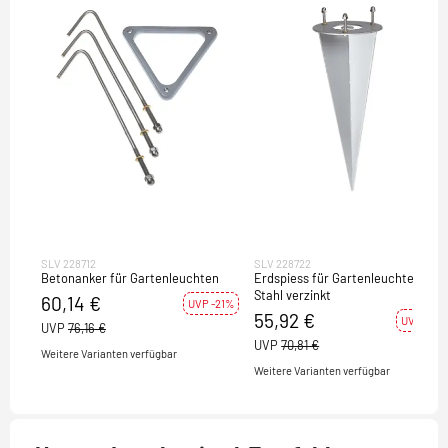
SLV 228712
SLV 228722
Betonanker für Gartenleuchten
Erdspiess für Gartenleuchten,
Stahl verzinkt
60,14 €
UVP -21%
55,92 €
UVP -21%
UVP
76,16 €
UVP
70,81 €
Weitere Varianten verfügbar
Weitere Varianten verfügbar