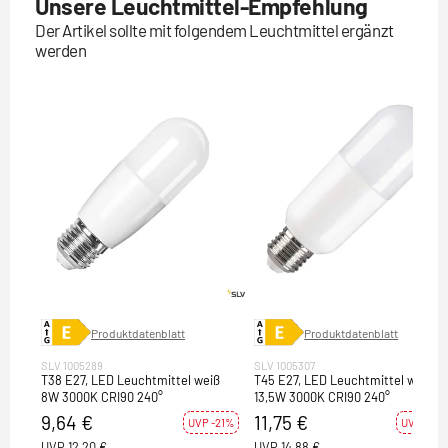
Unsere Leuchtmittel-Empfehlung
Der Artikel sollte mit folgendem Leuchtmittel ergänzt
werden
Produktdatenblatt
Produktdatenblatt
SLV 1005289
SLV 1005307
T38 E27, LED Leuchtmittel weiß
T45 E27, LED Leuchtmittel weiß
8W 3000K CRI90 240°
13,5W 3000K CRI90 240°
9,64 €
11,75 €
UVP -21%
UVP -21%
UVP
12,20 €
UVP
14,88 €