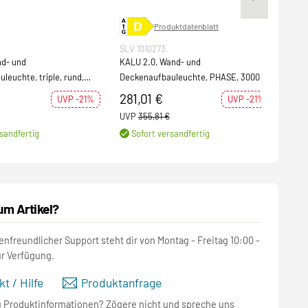
Produktdatenblatt
SLV 1010273
SLV 
d- und
KALU 2.0, Wand- und
KALU
leuchte, triple, rund,
Deckenaufbauleuchte, PHASE, 3000 K,
Deck
PHASE, 32°, weiß
28 W, 36°, schwarz
281,01 €
24
UVP -21%
UVP -21%
UVP
355,81 €
UVP
sandfertig
Sofort versandfertig
S
um Artikel?
nfreundlicher Support steht dir von Montag - Freitag 10:00 -
ur Verfügung.
t / Hilfe
Produktanfrage
u Produktinformationen? Zögere nicht und spreche uns