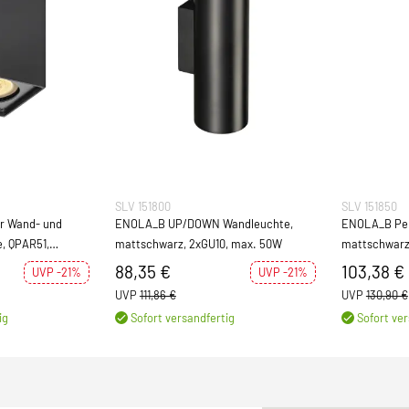
SLV 151800
SLV 151850
or Wand- und
ENOLA_B UP/DOWN Wandleuchte,
ENOLA_B Pen
, QPAR51,
mattschwarz, 2xGU10, max. 50W
mattschwarz
88,35 €
103,38 €
UVP -21%
UVP -21%
UVP
111,86 €
UVP
130,90 €
ig
Sofort versandfertig
Sofort ver