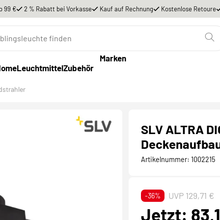
b 99 €
2 % Rabatt bei Vorkasse
Kauf auf Rechnung
Kostenlose Retoure
Marken
Home
Leuchtmittel
Zubehör
strahler
SLV ALTRA DI
Deckenaufbaul
Artikelnummer:
1002215
UVP 129,71 €
-36%
Jetzt: 83,