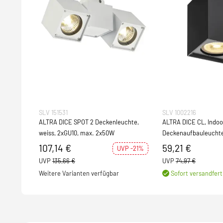
SLV 151531
SLV 1002216
ALTRA DICE SPOT 2 Deckenleuchte,
ALTRA DICE CL, Indo
weiss, 2xGU10, max. 2x50W
Deckenaufbauleuchte
schwarz
107,14 €
59,21 €
UVP -21%
UVP
135,66 €
UVP
74,97 €
Weitere Varianten verfügbar
Sofort versandfert