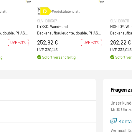
latt
Produktdatenblatt
SLV 1010307
SLV 1008711
DYSKO, Wand- und
NOBLO®, Wan
, double, PHASE,
Deckenaufbauleuchte, double, PHASE,
Deckenaufbau
warz / gold
2700K, 13 W, 36°, weiß / schwarz
3000K, 19W, 
252,82 €
262,22 €
UVP -21%
UVP -21%
UVP
320,11 €
UVP
332,01 €
ig
Sofort versandfertig
Sofort ver
Fragen z
Unser kunde
13:00 Uhr z
Kontak
Vermisst D