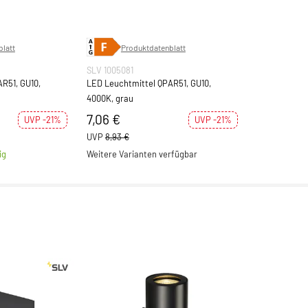
latt
Produktdatenblatt
SLV 1005081
R51, GU10,
LED Leuchtmittel QPAR51, GU10,
4000K, grau
7,06 €
UVP -21%
UVP -21%
UVP
8,93 €
ig
Weitere Varianten verfügbar