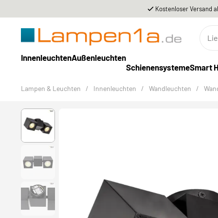
Kostenloser Versand a
Innenleuchten
Außenleuchten
Schienensysteme
Smart 
Lampen & Leuchten
/
Innenleuchten
/
Wandleuchten
/
Wand