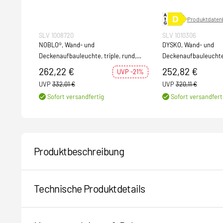
Produktdatenb
SLV 1008720
SLV 1010306
NOBLO®, Wand- und
DYSKO, Wand- und
Deckenaufbauleuchte, triple, rund,
Deckenaufbauleuchte
2700K, 19W, PHASE, 32°, schwarz
2700K, 13 W, 36°, sch
262,22 €
252,82 €
UVP -21%
UVP
332,01 €
UVP
320,11 €
Sofort versandfertig
Sofort versandfert
Produktbeschreibung
Technische Produktdetails