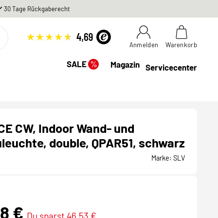
30 Tage Rückgaberecht
Anmelden
Warenkorb
%
SALE
Magazin
Servicecenter
CE CW, Indoor Wand- und
euchte, double, QPAR51, schwarz
Marke:
SLV
18 €
Du sparst 46,53 €