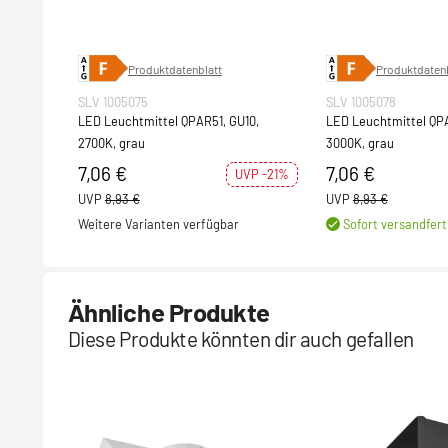
Produktdatenblatt
Produktdatenb
SLV 1005075
SLV 1005078
LED Leuchtmittel QPAR51, GU10,
LED Leuchtmittel QPA
2700K, grau
3000K, grau
7,06 €
7,06 €
UVP -21%
UVP
8,93 €
UVP
8,93 €
Weitere Varianten verfügbar
Sofort versandfert
Ähnliche Produkte
Diese Produkte könnten dir auch gefallen