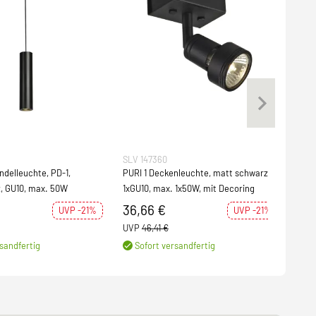
SLV 147360
SLV 
delleuchte, PD-1,
PURI 1 Deckenleuchte, matt schwarz,
PURI
, GU10, max. 50W
1xGU10, max. 1x50W, mit Decoring
2xGU
36,66 €
74
UVP -21%
UVP -21%
UVP
46,41 €
UVP
sandfertig
Sofort versandfertig
S