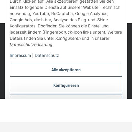
Durch Klicken auf „Alle akzeptieren“ gestatten Sie den
Einsatz folgender Dienste auf unserer Website: Technisch
notwendig, YouTube, ReCaptcha, Google Analytics,
Google Ads, dash.bar, Analyse des Plug-und-Shine-
Konfigurators, Doofinder. Sie können die Einstellung
jederzeit ändern (Fingerabdruck-Icon links unten). Weitere
Details finden Sie unter
Konfigurieren
und in unserer
Datenschutzerklärung
.
UVP: Ist die unverbindliche Preisempfehlung des Herstellers für
Impressum
|
Datenschutz
das Produkt
* Gratis Versand ab 99 € innerhalb Deutschlands
Alle akzeptieren
Wir nutzen Trusted Shops als unabhängigen Dienstleister für die
Einholung von Bewertungen. Trusted Shops hat Maßnahmen
Konfigurieren
getroffen, um sicherzustellen, dass es es sich um echte
Bewertungen handelt.
Ablehnen
Alle Preise in €, inkl. 19% USt. und evtl. zzgl. Versandkosten
©2026 Lampen1a GmbH