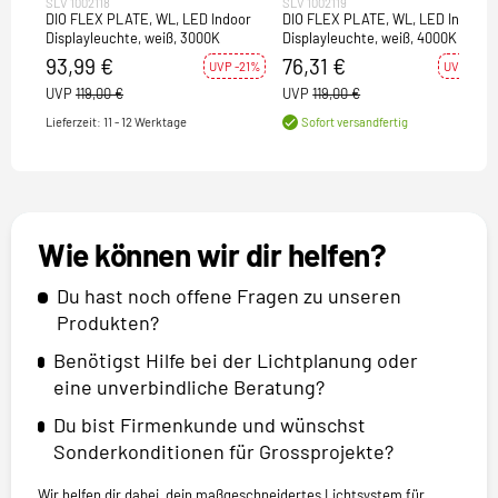
SLV 1002118
SLV 1002119
DIO FLEX PLATE, WL, LED Indoor
DIO FLEX PLATE, WL, LED Indoor
Displayleuchte, weiß, 3000K
Displayleuchte, weiß, 4000K
93,99 €
76,31 €
UVP -21%
UVP -36%
UVP
119,00 €
UVP
119,00 €
Lieferzeit: 11 - 12 Werktage
Sofort versandfertig
Wie können wir dir helfen?
Du hast noch offene Fragen zu unseren
Produkten?
Benötigst Hilfe bei der Lichtplanung oder
eine unverbindliche Beratung?
Du bist Firmenkunde und wünschst
Sonderkonditionen für Grossprojekte?
Wir helfen dir dabei, dein maßgeschneidertes Lichtsystem für