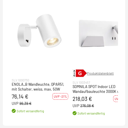
Produktdatenblatt
SLV 1000730
SLV 1003457
ENOLA_B Wandleuchte, QPAR51,
SOMNILA SPOT Indoor LED
mit Schalter, weiss, max. 50W
Wandaufbauleuchte 3000K weiß
76,14 €
Version links inkl. USB Anschluss
UVP -21%
218,03 €
UVP -21%
UVP
96,39 €
UVP
276,08 €
Sofort versandfertig
Sofort versandfertig