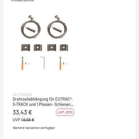
SLV 1002845
Drahtseilabhängung für EUTRAC®,
S-TRACK und 1 Phasen- Schienen,
5m, zweier Set
33,43 €
UVP -33%
UVP
49,68 €
Weitere Varianten verfügbar