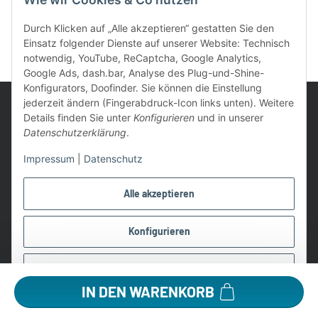
Durch Klicken auf „Alle akzeptieren“ gestatten Sie den
Einsatz folgender Dienste auf unserer Website: Technisch
notwendig, YouTube, ReCaptcha, Google Analytics,
Google Ads, dash.bar, Analyse des Plug-und-Shine-
Konfigurators, Doofinder. Sie können die Einstellung
jederzeit ändern (Fingerabdruck-Icon links unten). Weitere
Details finden Sie unter
Konfigurieren
und in unserer
Datenschutzerklärung
.
UVP: Ist die unverbindliche Preisempfehlung des Herstellers für
Impressum
|
Datenschutz
das Produkt
* Gratis Versand ab 99 € innerhalb Deutschlands
Alle akzeptieren
Wir nutzen Trusted Shops als unabhängigen Dienstleister für die
Einholung von Bewertungen. Trusted Shops hat Maßnahmen
Konfigurieren
getroffen, um sicherzustellen, dass es es sich um echte
Bewertungen handelt.
Ablehnen
Alle Preise in €, inkl. 19% USt. und evtl. zzgl. Versandkosten
IN DEN WARENKORB
©2026 Lampen1a GmbH