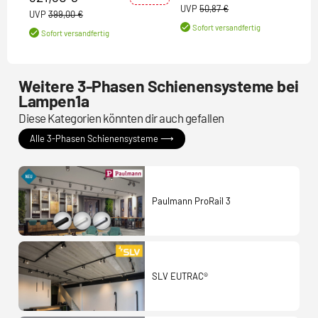
UVP
50,87 €
UVP
399,00 €
Sofort versandfertig
Sofort versandfertig
Weitere 3-Phasen Schienensysteme bei
Lampen1a
Diese Kategorien könnten dir auch gefallen
Alle 3-Phasen Schienensysteme ⟶
Paulmann ProRail 3
SLV EUTRAC®