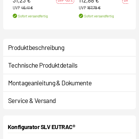
31,23 €
112,88 €
UVP -33%
UVP -33%
UVP
46,41 €
UVP
167,79 €
Sofort versandfertig
Sofort versandfertig
Produktbeschreibung
Technische Produktdetails
Montageanleitung & Dokumente
Service & Versand
Konfigurator SLV EUTRAC®