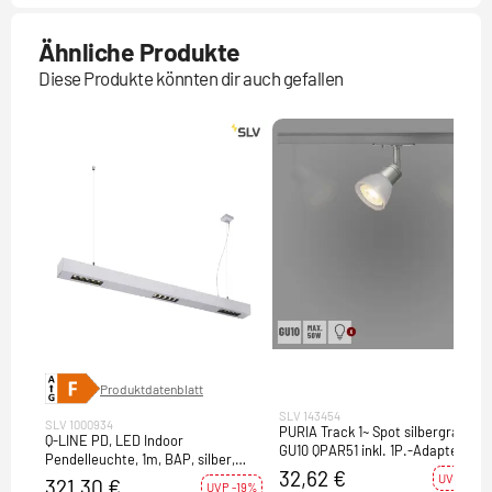
Ähnliche Produkte
Diese Produkte könnten dir auch gefallen
Produktdatenblatt
SLV 143454
SLV 1000934
PURIA Track 1~ Spot silbergrau
Q-LINE PD, LED Indoor
GU10 QPAR51 inkl. 1P.-Adapter
Pendelleuchte, 1m, BAP, silber,
32,62 €
4000K
UVP -36%
321,30 €
UVP -19%