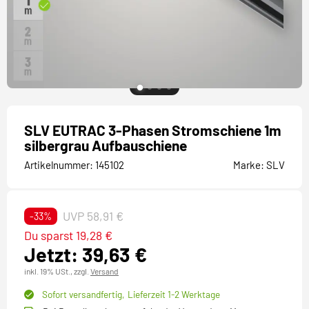
SLV EUTRAC 3-Phasen Stromschiene 1m
silbergrau Aufbauschiene
Artikelnummer:
145102
Marke:
SLV
UVP 58,91 €
-33%
Du sparst 19,28 €
Jetzt: 39,63 €
inkl. 19% USt.,
zzgl.
Versand
Sofort versandfertig,
Lieferzeit 1-2 Werktage