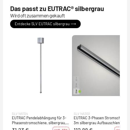
Das passt zu EUTRAC® silbergrau
Wird oft zusammen gekauft
Entdecke SLV EUTRAC silbergrau ⟶
SLV 145724
SLV 145302
EUTRAC Pendelabhängung für 3-
EUTRAC 3-Phasen Stromschiene
Phasenstromschiene, silbergrau,
3m silbergrau Aufbauschiene
60cm