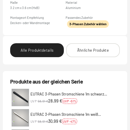
Maße
Material
3.2 cm x 3.6 cm (HxB)
Aluminium
Montageort Empfehlung
Passendes Zubehör
Decken- oder Wandmontage
3-Phasen Zubehör wählen
Alle Produktdetails
Ähnliche Produkte
Produkte aus der gleichen Serie
EUTRAC 3-Phasen Stromschiene 1m schwarz
Aufbauschiene
28,99 €
UVP
58,91 €
UVP -51%
EUTRAC 3-Phasen Stromschiene 1m weiß
Aufbauschiene
30,99 €
UVP
58,91 €
UVP -47%