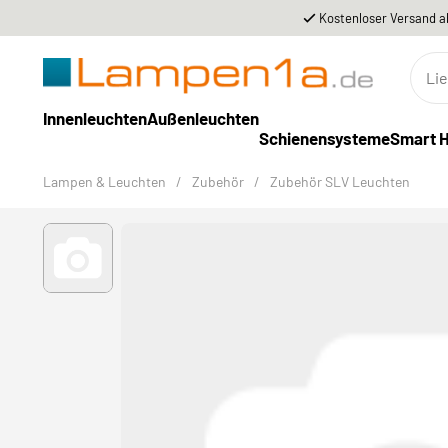
Kostenloser Versand a
Innenleuchten
Außenleuchten
Schienensysteme
Smart 
Lampen & Leuchten
/
Zubehör
/
Zubehör SLV Leuchten