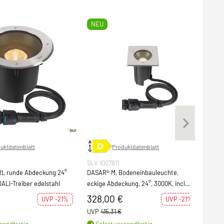
NEU
uktdatenblatt
Produktdatenblatt
SLV 1007811
SLV
RL runde Abdeckung 24°
DASAR® M, Bodeneinbauleuchte,
DASA
DALI-Treiber edelstahl
eckige Abdeckung, 24°, 3000K, incl.
Bode
DALI-Treiber, edelstahl
GU10
328,00 €
107
UVP -21%
UVP -21%
UVP
415,31 €
UVP
sandfertig
Sofort versandfertig
S