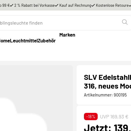
b 99 €
2 % Rabatt bei Vorkasse
Kauf auf Rechnung
Kostenlose Retoure
Marken
Home
Leuchtmittel
Zubehör
SLV Edelstahl
316, neues Mod
Artikelnummer:
900195
UVP 169,93 €
-18%
Jetzt: 139