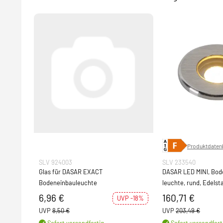
Produktdatenb
SLV 924003
SLV 233540
Glas für DASAR EXACT
DASAR LED MINI, Bod
Bodeneinbauleuchte
leuchte, rund, Edelsta
3000K, 12-24V, IP67
6,96 €
160,71 €
UVP -18%
UVP
8,50 €
UVP
203,49 €
Sofort versandfertig
Sofort versandfert