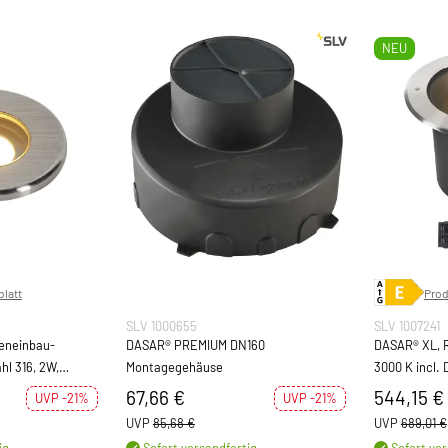
NEU
latt
Prod
SLV 1000655
SLV 1007241
eneinbau-
DASAR® PREMIUM DN160
DASAR® XL, 
hl 316, 2W,
Montagegehäuse
3000 K incl. 
67,66 €
544,15 €
UVP -21%
UVP -21%
UVP
85,68 €
UVP
689,01 €
ig
Sofort versandfertig
Sofort ver