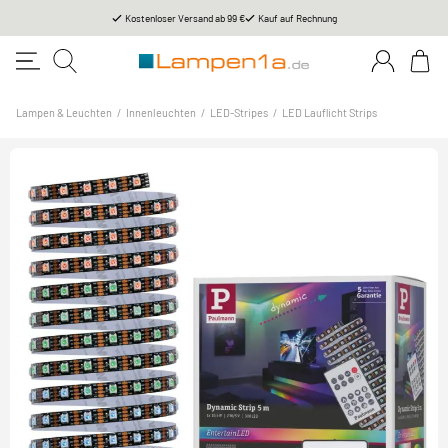
Kostenloser Versand ab 99 €
Kauf auf Rechnung
Lampen & Leuchten
/
Innenleuchten
/
LED-Stripes
/
LED Lauflicht Strips