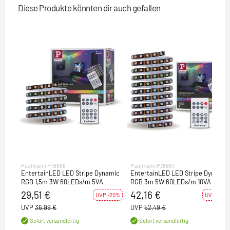
Diese Produkte könnten dir auch gefallen
Paulmann P78886
Paulmann P78887
EntertainLED LED Stripe Dynamic
EntertainLED LED Stripe Dynamic
RGB 1,5m 3W 60LEDs/m 5VA
RGB 3m 5W 60LEDs/m 10VA
29,51 €
42,16 €
UVP -20%
UVP -20%
UVP
36,99 €
UVP
52,49 €
Sofort versandfertig
Sofort versandfertig