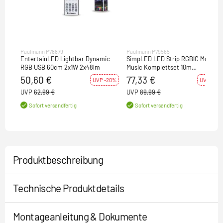
Paulmann P78879
Paulmann P79565
EntertainLED Lightbar Dynamic
SimpLED LED Strip RGBIC Motion
RGB USB 60cm 2x1W 2x48lm
Music Komplettset 10m
beschichtet 32W 130lm/m 420
50,60 €
77,33 €
UVP -20%
UVP -14%
LEDs/m RGB 36VA
UVP
62,99 €
UVP
89,99 €
Sofort versandfertig
Sofort versandfertig
Produktbeschreibung
Technische Produktdetails
Montageanleitung & Dokumente