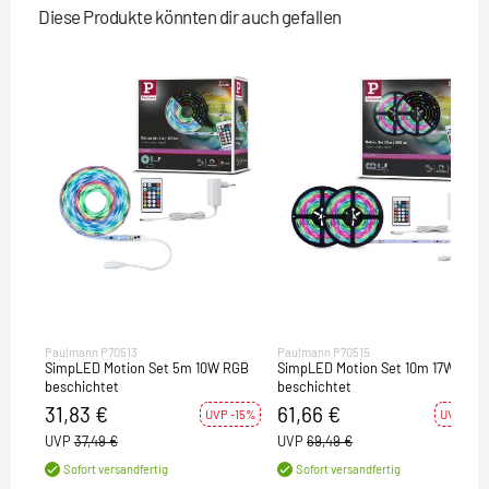
Diese Produkte könnten dir auch gefallen
Paulmann P70513
Paulmann P70515
SimpLED Motion Set 5m 10W RGB
SimpLED Motion Set 10m 17W RGB
beschichtet
beschichtet
31,83 €
61,66 €
UVP -15%
UVP -11%
UVP
37,49 €
UVP
69,49 €
Sofort versandfertig
Sofort versandfertig