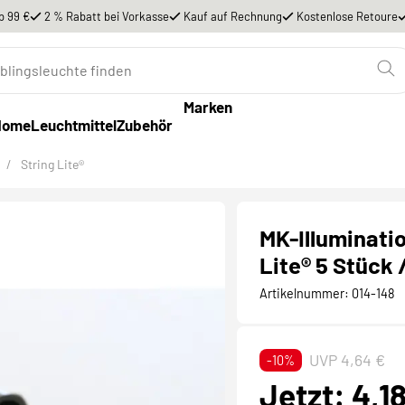
b 99 €
2 % Rabatt bei Vorkasse
Kauf auf Rechnung
Kostenlose Retoure
Marken
Home
Leuchtmittel
Zubehör
/
String Lite®
MK-Illuminatio
Lite® 5 Stück /
Artikelnummer:
014-148
UVP 4,64 €
-10%
Jetzt: 4,1