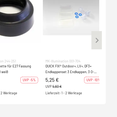
ion 244-251
MK-Illumination 001-704
MK-I
ette für E27 Fassung
QUICK FIX® Outdoor+, LV+, QF3+
Dich
 weiß
Endkappenset 3 Endkappen, 3 O-
inne
Ringe, 3 Schrumpfschläuche
5,25 €
1,2
UVP -5%
UVP -10%
UVP
5,83 €
UVP
 - 2 Werktage
Lieferzeit: 1 - 2 Werktage
Lief