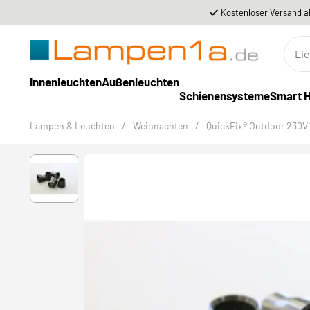
Kostenloser Versand a
Innenleuchten
Außenleuchten
Schienensysteme
Smart 
Lampen & Leuchten
/
Weihnachten
/
QuickFix® Outdoor 230V