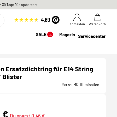
30 Tage Rückgaberecht
Anmelden
Warenkorb
%
SALE
Magazin
Servicecenter
n Ersatzdichtring für E14 String
 Blister
Marke:
MK-Illumination
8 €
Du sparst 0,46 €