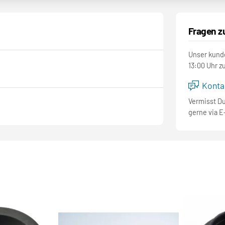
Fragen z
Unser kunde
13:00 Uhr z
Kontak
Vermisst D
gerne via E