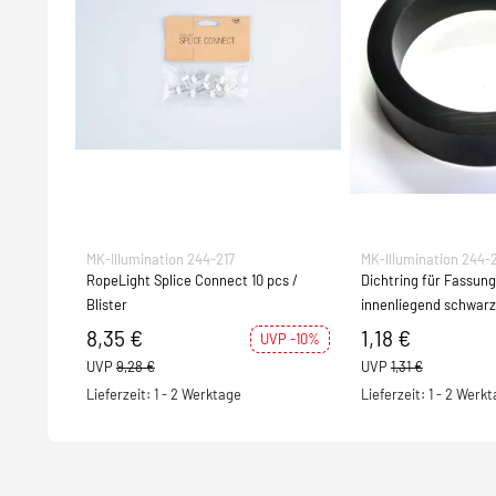
MK-Illumination 244-217
MK-Illumination 244-
RopeLight Splice Connect 10 pcs /
Dichtring für Fassun
Blister
innenliegend schwarz
8,35 €
1,18 €
UVP -10%
UVP
9,28 €
UVP
1,31 €
Lieferzeit: 1 - 2 Werktage
Lieferzeit: 1 - 2 Werk