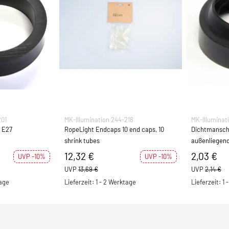
201
MK-Illumination 244-218
MK-Illuminat
g E27
RopeLight Endcaps 10 end caps, 10
Dichtmansch
shrink tubes
außenliegend
12,32 €
2,03 €
UVP -10%
UVP -10%
UVP
13,69 €
UVP
2,14 €
tage
Lieferzeit: 1 - 2 Werktage
Lieferzeit: 1