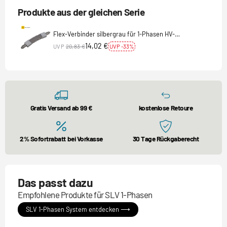
Produkte aus der gleichen Serie
Flex-Verbinder silbergrau für 1-Phasen HV-
Stromschiene
14,02 €
UVP
20,83 €
UVP -33%
Gratis Versand ab 99 €
kostenlose Retoure
2% Sofortrabatt bei Vorkasse
30 Tage Rückgaberecht
Das passt dazu
Empfohlene Produkte für SLV 1-Phasen
SLV 1-Phasen System entdecken ⟶