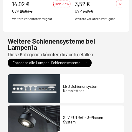
(Mitteleinspeiser) für 1-Phasen
weiss, 2 Stück
14,02 €
3,52 €
UVP -33%
UVP -33%
Aufbauschiene HV-Stromschiene
UVP
20,83 €
UVP
5,24 €
weiß
Weitere Varianten verfügbar
Weitere Varianten verfügbar
Weitere Schienensysteme bei
Lampen1a
Diese Kategorien könnten dir auch gefallen
Entdecke alle Lampen-Schienensysteme ⟶
LED Schienensystem
Komplettset
SLV EUTRAC® 3-Phasen
System