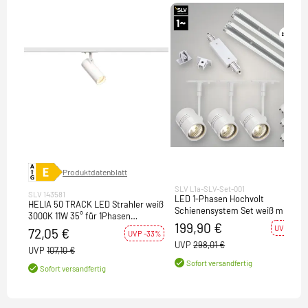
Produktdatenblatt
SLV L1a-SLV-Set-001
SLV 143581
LED 1-Phasen Hochvolt
HELIA 50 TRACK LED Strahler weiß
Schienensystem Set weiß mit 3x
3000K 11W 35° für 1Phasen
BIMA I Spot + 2x 1m Stromschiene
199,90 €
Hochvolt-Stromschiene inkl. 1
UVP -33%
72,05 €
UVP -33%
Phasen-Adapter
UVP
298,01 €
UVP
107,10 €
Sofort versandfertig
Sofort versandfertig