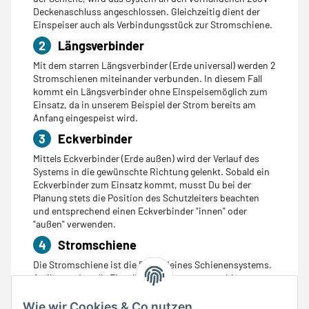
Deckenaschluss angeschlossen. Gleichzeitig dient der
Einspeiser auch als Verbindungsstück zur Stromschiene.
2
Längsverbinder
Mit dem starren Längsverbinder (Erde universal) werden 2
Stromschienen miteinander verbunden. In diesem Fall
kommt ein Längsverbinder ohne Einspeisemöglich zum
Einsatz, da in unserem Beispiel der Strom bereits am
Anfang eingespeist wird.
3
Eckverbinder
Mittels Eckverbinder (Erde außen) wird der Verlauf des
Systems in die gewünschte Richtung gelenkt. Sobald ein
Eckverbinder zum Einsatz kommt, musst Du bei der
Planung stets die Position des Schutzleiters beachten
und entsprechend einen Eckverbinder "innen" oder
"außen" verwenden.
4
Stromschiene
Die Stromschiene ist die Basis deines Schienensystems.
An ihr werden alle Einzelkomponenten angeschlossen.
Dank vorgegebener Bohrlöcher gestaltet sich die
Anbringung leicht und schnell. Bei der Montage der
Wie wir Cookies & Co nutzen