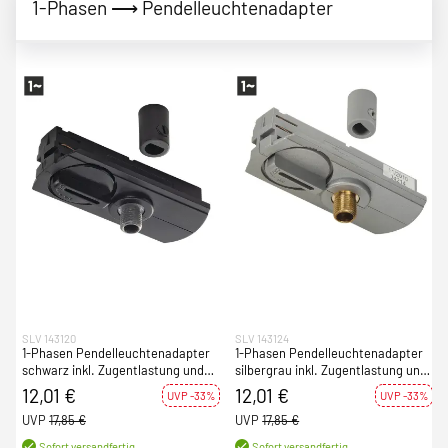
1-Phasen ⟶ Pendelleuchtenadapter
SLV 143120
SLV 143124
1-Phasen Pendelleuchtenadapter
1-Phasen Pendelleuchtenadapter
schwarz inkl. Zugentlastung und
silbergrau inkl. Zugentlastung und
Gewindestück
Gewindestück
12,01 €
12,01 €
UVP -33%
UVP -33%
UVP
17,85 €
UVP
17,85 €
Sofort versandfertig
Sofort versandfertig