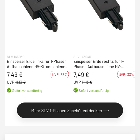
SLV 143030
SLV 143040
Einspeiser Erde links für 1-Phasen
Einspeiser Erde rechts für 1-
Aufbauschiene HV-Stromschiene
Phasen Aufbauschiene HV-
schwarz
Stromschiene schwarz
7,49 €
7,49 €
UVP -33%
UVP -33%
UVP
11,13 €
UVP
11,13 €
Sofort versandfertig
Sofort versandfertig
Mehr SLV 1-Phasen Zubehör entdecken ⟶