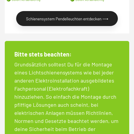
Schienensystem Pendelleuchten entdecken ⟶
Bitte stets beachten:
Grundsätzlich solltest Du für die Montage
eines Lichtschienensystems wie bei jeder
anderen Elektroinstallation ausgebildetes
Fachpersonal (Elektrofachkraft)
hinzuziehen. So einfach die Montage durch
pfiffige Lösungen auch scheint, bei
elektrischen Anlagen müssen Richtlinien,
Normen und Gesetzte beachtet werden, um
deine Sicherheit beim Betrieb der