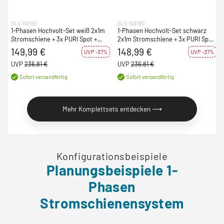
SLV 143191
SLV 143190
1-Phasen Hochvolt-Set weiß 2x1m
1-Phasen Hochvolt-Set schwarz
Stromschiene + 3x PURI Spot +
2x1m Stromschiene + 3x PURI Spot
GU10 LED Leuchtmittel
+ GU10 LED Leuchtmittel
149,99 €
148,99 €
UVP -37%
UVP -37%
UVP
236,81 €
UVP
236,81 €
Sofort versandfertig
Sofort versandfertig
Mehr Komplettsets entdecken ⟶
Konfigurationsbeispiele
Planungsbeispiele 1-
Phasen
Stromschienensystem