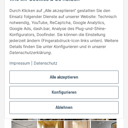
Stromschiene ist darauf zu achten, dass der Schutzleiter
entsprechend deiner Konfiguration innen oder außen
Durch Klicken auf „Alle akzeptieren“ gestatten Sie den
liegt.
Einsatz folgender Dienste auf unserer Website: Technisch
notwendig, YouTube, ReCaptcha, Google Analytics,
Google Ads, dash.bar, Analyse des Plug-und-Shine-
Konfigurators, Doofinder. Sie können die Einstellung
Beispiele und Impressionen 1-Phasen
jederzeit ändern (Fingerabdruck-Icon links unten). Weitere
Details finden Sie unter
Konfigurieren
und in unserer
Schienensystem
Datenschutzerklärung
.
Die 1-Phasen-Schienensysteme von SLV verfügen über
Impressum
|
Datenschutz
eine hervorragende Qualität. Die Stromschienen und
das Montagezubehör sind in mehreren Farben erhältlich
und die große Auswahl an Spots, Strahlern und
Alle akzeptieren
Pendelleuchten bietet eine hohe Flexibilität und
ermöglicht eine Beleuchtung genau nach deinen
Konfigurieren
Wünschen und Bedürfnissen.
Ablehnen