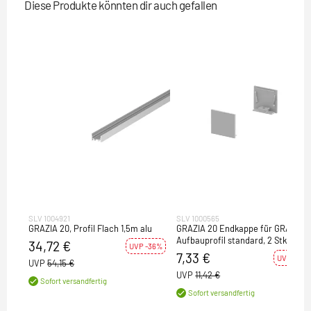
Diese Produkte könnten dir auch gefallen
SLV 1004921
SLV 1000565
GRAZIA 20, Profil Flach 1,5m alu
GRAZIA 20 Endkappe für GRAZIA
Aufbauprofil standard, 2 Stk.,
34,72 €
UVP -36%
flache Ausführung, alu
7,33 €
UVP -36%
UVP
54,15 €
UVP
11,42 €
Sofort versandfertig
Sofort versandfertig