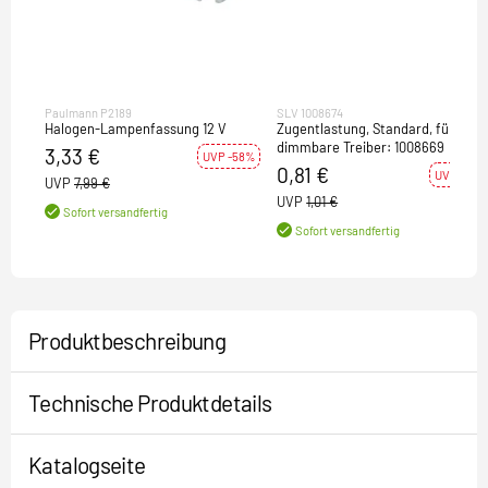
Paulmann P2189
SLV 1008674
Halogen-Lampenfassung 12 V
Zugentlastung, Standard, für DALI
dimmbare Treiber: 1008669
3,33 €
UVP -58%
0,81 €
UVP -20%
UVP
7,99 €
UVP
1,01 €
Sofort versandfertig
Sofort versandfertig
Produktbeschreibung
Technische Produktdetails
Katalogseite