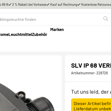
b 99 €
2 % Rabatt bei Vorkasse
Kauf auf Rechnung
Kostenlose Retoure
Marken
Home
Leuchtmittel
Zubehör
SLV IP 68 VER
Artikelnummer:
228726
Tut uns leid, der
Dieser Artikel befi
Lieferdatum unbek