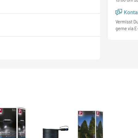
Kontak
Vermisst D
gerne via E