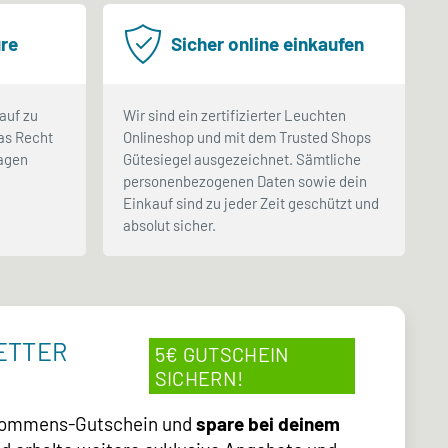
re
Sicher online einkaufen
auf zu
Wir sind ein zertifizierter Leuchten
as Recht
Onlineshop und mit dem Trusted Shops
Tagen
Gütesiegel ausgezeichnet. Sämtliche
.
personenbezogenen Daten sowie dein
Einkauf sind zu jeder Zeit geschützt und
absolut sicher.
ETTER
5€ GUTSCHEIN
SICHERN!
lkommens-Gutschein und
spare bei deinem