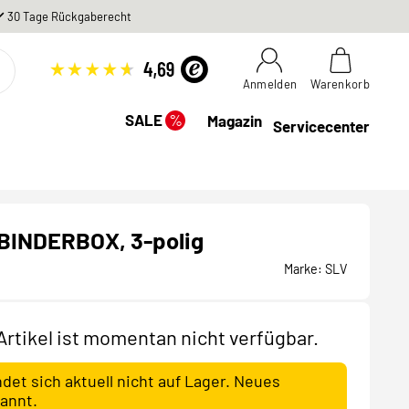
30 Tage Rückgaberecht
Anmelden
Warenkorb
%
SALE
Magazin
Servicecenter
BINDERBOX, 3-polig
Marke:
SLV
 Artikel ist momentan nicht verfügbar.
ndet sich aktuell nicht auf Lager. Neues
annt.