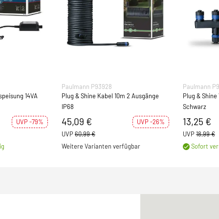
Paulmann P93928
Paulmann P
nspeisung 14VA
Plug & Shine Kabel 10m 2 Ausgänge
Plug & Shine
IP68
Schwarz
45,09 €
13,25 €
UVP -79%
UVP -26%
UVP
60,99 €
UVP
18,99 €
ig
Weitere Varianten verfügbar
Sofort ver