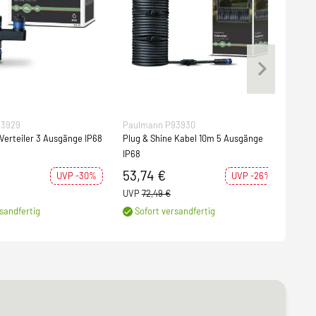
93929
Paulmann P93930
Pau
 Verteiler 3 Ausgänge IP68
Plug & Shine Kabel 10m 5 Ausgänge
Plug
IP68
IP68
53,74 €
37,
UVP -30%
UVP -26%
UVP
72,49 €
UVP
sandfertig
Sofort versandfertig
Weit