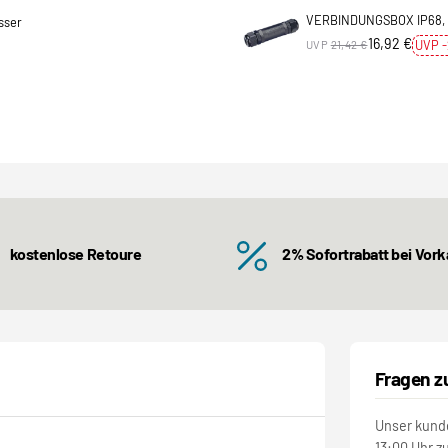
VERBINDUNGSBOX IP68, 
sser
16,92 €
UVP 
UVP
21,42 €
kostenlose Retoure
2% Sofortrabatt bei Vor
Fragen z
Unser kunde
13:00 Uhr z