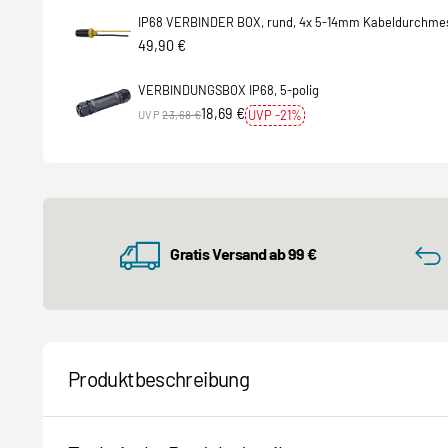
IP68 VERBINDER BOX, rund, 4x 5-14mm Kabeldurchme
49,90 €
VERBINDUNGSBOX IP68, 5-polig
18,69 €
UVP -21%
UVP
23,68 €
Gratis Versand ab 99 €
Produktbeschreibung