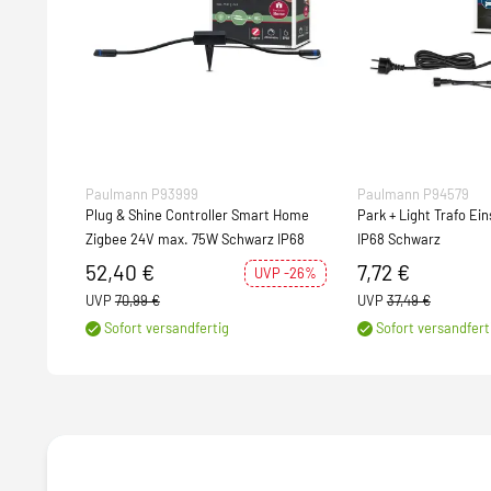
Paulmann P93999
Paulmann P94579
Plug & Shine Controller Smart Home
Park + Light Trafo Ei
Zigbee 24V max. 75W Schwarz IP68
IP68 Schwarz
52,40 €
7,72 €
UVP -26%
UVP
70,99 €
UVP
37,49 €
Sofort versandfertig
Sofort versandfert