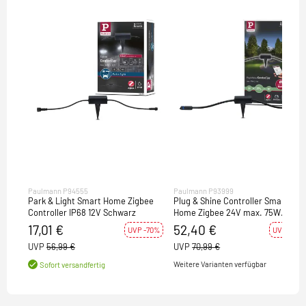
Paulmann P94555
Paulmann P93999
Park & Light Smart Home Zigbee
Plug & Shine Controller Smart
Controller IP68 12V Schwarz
Home Zigbee 24V max. 75W
Schwarz IP68
17,01 €
52,40 €
UVP -70%
UVP -26%
UVP
56,99 €
UVP
70,99 €
Weitere Varianten verfügbar
Sofort versandfertig