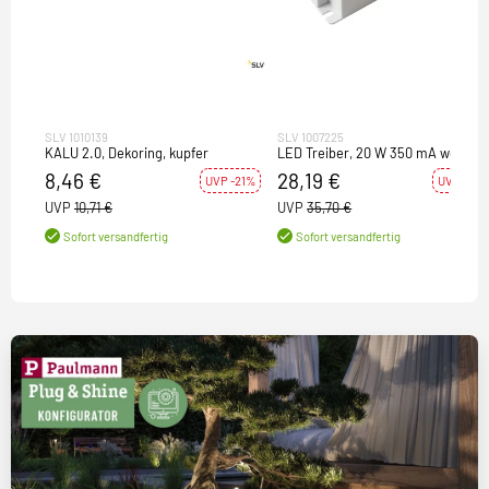
SLV 1010139
SLV 1007225
KALU 2.0, Dekoring, kupfer
LED Treiber, 20 W 350 mA weiß
8,46 €
28,19 €
UVP -21%
UVP -21%
UVP
10,71 €
UVP
35,70 €
Sofort versandfertig
Sofort versandfertig