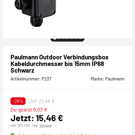
Paulmann Outdoor Verbindungsbox
Kabeldurchmesser bis 15mm IP68
Schwarz
Artikelnummer:
P237
Marke:
Paulmann
UVP 21,49 €
-28%
Du sparst 6,03 €
Jetzt: 15,46 €
inkl. 19% USt.,
zzgl.
Versand