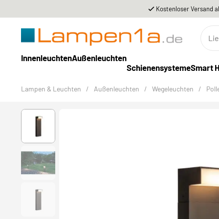
Kostenloser Versand a
Innenleuchten
Außenleuchten
Schienensysteme
Smart 
Lampen & Leuchten
/
Außenleuchten
/
Wegeleuchten
/
Poll