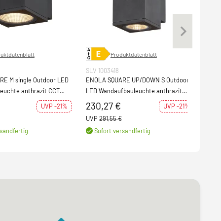
uktdatenblatt
Produktdatenblatt
SLV 1003418
SLV 
E M single Outdoor LED
ENOLA SQUARE UP/DOWN S Outdoor
ENO
euchte anthrazit CCT
LED Wandaufbauleuchte anthrazit
LED 
CCT 3000/4000K
CCT
230,27 €
281
UVP -21%
UVP -21%
UVP
291,55 €
UVP
sandfertig
Sofort versandfertig
Weit