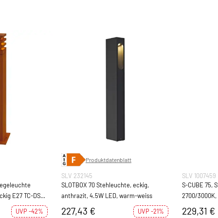
Produktdatenblatt
SLV 232145
SLV 1007459
egeleuchte
SLOTBOX 70 Stehleuchte, eckig,
S-CUBE 75, S
ckig E27 TC-DSE
anthrazit, 4.5W LED, warm-weiss
2700/3000K, 
Stahl gerostet
227,43 €
229,31 €
UVP -42%
UVP -21%