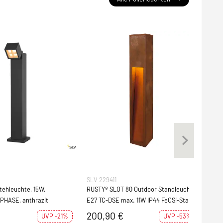
SLV 229411
Pau
tehleuchte, 15W,
RUSTY® SLOT 80 Outdoor Standleuchte
Plug
PHASE, anthrazit
E27 TC-DSE max. 11W IP44 FeCSi-Stahl
Mini
gerostet Höhe 80cm
Einz
200,90 €
29
UVP -21%
UVP -53%