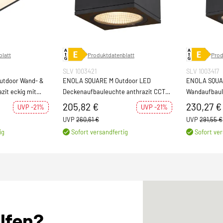
latt
Produktdatenblatt
Prod
SLV 1003421
SLV 1003417
utdoor Wand- &
ENOLA SQUARE M Outdoor LED
ENOLA SQUAR
zit eckig mit
Deckenaufbauleuchte anthrazit CCT
Wandaufbaul
h IP65 1300lm
3000/4000K
3000/4000K
205,82 €
230,27 €
UVP -21%
UVP -21%
UVP
260,61 €
UVP
291,55 €
ig
Sofort versandfertig
Sofort ver
elfen?