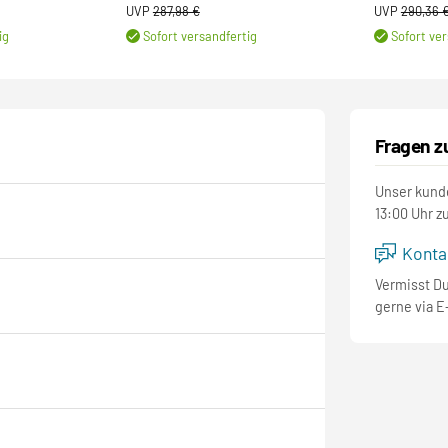
UVP
287,98 €
UVP
290,36 
ig
Sofort versandfertig
Sofort ver
Fragen z
Unser kunde
13:00 Uhr z
Kontak
Vermisst D
gerne via E