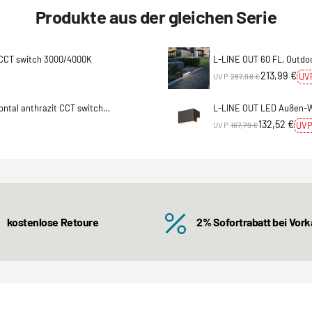
Produkte aus der gleichen Serie
 CCT switch 3000/4000K
L-LINE OUT 60 FL, Outdo
213,99 €
UV
UVP
287,98 €
ontal anthrazit CCT switch
L-LINE OUT LED Außen-W
132,52 €
UVP
UVP
167,79 €
kostenlose Retoure
2% Sofortrabatt bei Vor