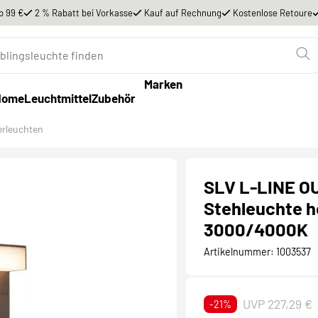
b 99 €
2 % Rabatt bei Vorkasse
Kauf auf Rechnung
Kostenlose Retoure
Marken
Home
Leuchtmittel
Zubehör
erleuchten
SLV L-LINE OU
Stehleuchte h
3000/4000K
Artikelnummer:
1003537
UVP 227,29 €
-21%