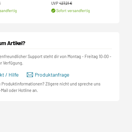
€
UVP
427,21 €
UVP
sandfertig
Sofort versandfertig
S
um Artikel?
nfreundlicher Support steht dir von Montag - Freitag 10:00 -
ur Verfügung.
t / Hilfe
Produktanfrage
u Produktinformationen? Zögere nicht und spreche uns
-Mail oder Hotline an.