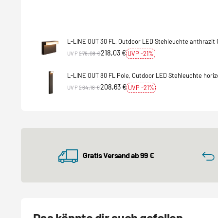
L-LINE OUT 30 FL, Outdoor LED Stehleuchte anthrazit
218,03 €
UVP -21%
UVP
276,08 €
L-LINE OUT 80 FL Pole, Outdoor LED Stehleuchte horiz
3000/4000K
208,63 €
UVP -21%
UVP
264,18 €
Gratis Versand ab 99 €
Das könnte dir auch gefallen