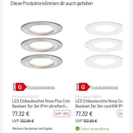
Diese Produkte könnten dir auch gefallen
Produktdatenblatt
Produktdatenblatt
Paulmann P93873
Paulmann P93870
LED Einbauleuchte Nova Plus Coin
LED Einbauleuchte Nova Coin
Basisset 3er Set IP44 ultraflach
Basisset 3er Set rund 6W IP44
rund Eisen gebürstet dimmbar
Weiß matt dimmbar 2700K 230V
77,32 €
77,32 €
UVP -25%
UVP -25%
230V
UVP
102,99 €
UVP
102,99 €
Weitere Varianten verfügbar
Sofort versandfertig