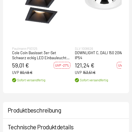
Paulmann P93125
SLV 1008626
Cole Coin Basisset 3er-Set
DOWNLIGHT C, DALI 150 20W 940
Schwarz eckig LED Einbauleuchte
IP54
IP44 3-Step-Dim 2700K 470lm
59,01 €
121,24 €
UVP -27%
UVP -21%
230V
UVP
80,49 €
UVP
153,51 €
Sofort versandfertig
Sofort versandfertig
Produktbeschreibung
Technische Produktdetails