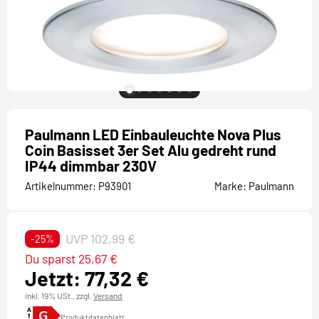
Paulmann LED Einbauleuchte Nova Plus
Coin Basisset 3er Set Alu gedreht rund
IP44 dimmbar 230V
Artikelnummer:
P93901
Marke:
Paulmann
UVP 102,99 €
-25%
Du sparst 25,67 €
Jetzt: 77,32 €
inkl. 19% USt.,
zzgl.
Versand
Produktdatenblatt