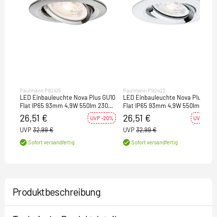
Paulmann P92415
Paulmann P92422
LED Einbauleuchte Nova Plus GU10
LED Einbauleuchte Nova Plus GU1
Flat IP65 93mm 4,9W 550lm 230V
Flat IP65 93mm 4,9W 550lm 230V
2700K Eisen gebürstet
dimmbar 4000K Weiß matt#Chro
26,51 €
26,51 €
UVP -20%
UVP -20%
UVP
32,99 €
UVP
32,99 €
Sofort versandfertig
Sofort versandfertig
Produktbeschreibung