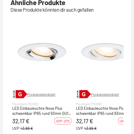
Ähnliche Produkte
Diese Produkte könnten dir auch gefallen
Produktdatenblatt
Produktdatenblatt
Paulmann P92903
Paulmann P92897
LED Einbauleuchte Nova Plus
LED Einbauleuchte Nova Plus
schwenkbar IP65 rund 93mm GU10
schwenkbar IP65 rund 93mm GU1
7W 460lm 230V dimmbar 2700K
7W 460lm 230V dimmbar 2700K
32,17 €
32,17 €
UVP -27%
UVP -27%
Weiß matt/Chrom
Weiß matt
UVP
43,99 €
UVP
43,99 €