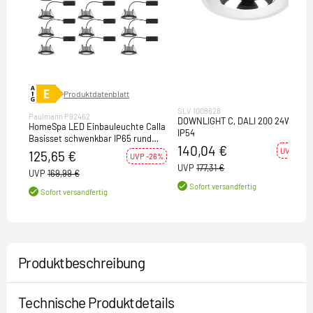
Produktdatenblatt
SLV 1008628
Paulmann P92462
DOWNLIGHT C, DALI 200 24W 940
HomeSpa LED Einbauleuchte Calla
IP54
Basisset schwenkbar IP65 rund
140,04 €
90mm 30° 10x6W 10x500lm 230V
UVP -21%
125,65 €
UVP -26%
4000K Schwarz matt
UVP
177,31 €
UVP
169,99 €
Sofort versandfertig
Sofort versandfertig
Produktbeschreibung
Technische Produktdetails