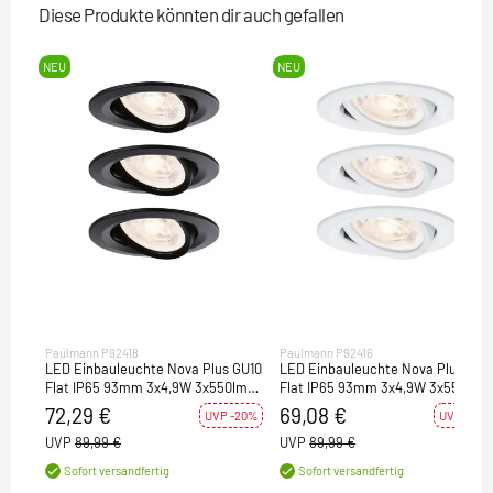
Diese Produkte könnten dir auch gefallen
NEU
NEU
Paulmann P92418
Paulmann P92416
LED Einbauleuchte Nova Plus GU10
LED Einbauleuchte Nova Plus GU1
Flat IP65 93mm 3x4,9W 3x550lm
Flat IP65 93mm 3x4,9W 3x550lm
230V dimmbar 2700K Schwarz
230V dimmbar 2700K Weiß matt
72,29 €
69,08 €
UVP -20%
UVP -23%
matt
UVP
89,99 €
UVP
89,99 €
Sofort versandfertig
Sofort versandfertig