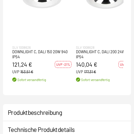
SLV 1008626
SLV 1008628
DOWNLIGHT C, DALI 150 20W 940
DOWNLIGHT C, DALI 200 24W 940
IP54
IP54
121,24 €
140,04 €
UVP -21%
UVP -21%
UVP
153,51 €
UVP
177,31 €
Sofort versandfertig
Sofort versandfertig
Produktbeschreibung
Technische Produktdetails