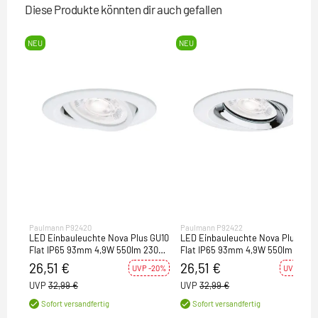
Diese Produkte könnten dir auch gefallen
NEU
NEU
Paulmann P92420
Paulmann P92422
LED Einbauleuchte Nova Plus GU10
LED Einbauleuchte Nova Plus GU1
Flat IP65 93mm 4,9W 550lm 230V
Flat IP65 93mm 4,9W 550lm 230V
dimmbar 4000K Weiß matt
dimmbar 4000K Weiß matt#Chro
26,51 €
26,51 €
UVP -20%
UVP -20%
UVP
32,99 €
UVP
32,99 €
Sofort versandfertig
Sofort versandfertig