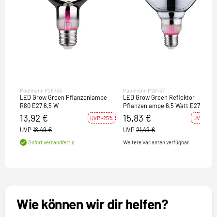
Paulmann P28733
Paulmann P28737
LED Grow Green Pflanzenlampe
LED Grow Green Reflektor
R80 E27 6,5 W
Pflanzenlampe 6,5 Watt E27
1.300K Wachstumslicht
13,92 €
15,83 €
UVP -25%
UVP -26%
UVP
18,49 €
UVP
21,49 €
Weitere Varianten verfügbar
Sofort versandfertig
Wie können wir dir helfen?