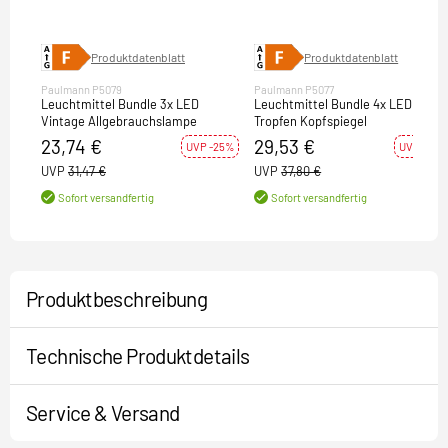
Produktdatenblatt
Produktdatenblatt
Paulmann P5079
Paulmann P5077
Leuchtmittel Bundle 3x LED
Leuchtmittel Bundle 4x LED
Vintage Allgebrauchslampe
Tropfen Kopfspiegel
23,74 €
29,53 €
UVP -25%
UVP -22%
UVP
31,47 €
UVP
37,80 €
Sofort versandfertig
Sofort versandfertig
Produktbeschreibung
Technische Produktdetails
Service & Versand