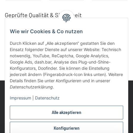
Geprüfte Qualität & Sicherheit
Wie wir Cookies & Co nutzen
Durch Klicken auf „Alle akzeptieren“ gestatten Sie den
Einsatz folgender Dienste auf unserer Website: Technisch
notwendig, YouTube, ReCaptcha, Google Analytics,
Google Ads, dash.bar, Analyse des Plug-und-Shine-
Konfigurators, Doofinder. Sie können die Einstellung
jederzeit ändern (Fingerabdruck-Icon links unten). Weitere
Details finden Sie unter
Konfigurieren
und in unserer
Datenschutzerklärung
.
Impressum
|
Datenschutz
UVP: Ist die unverbindliche Preisempfehlung des Herstellers für
Alle akzeptieren
das Produkt
* Gratis Versand ab 99 € innerhalb Deutschlands
Konfigurieren
Wir nutzen Trusted Shops als unabhängigen Dienstleister für die