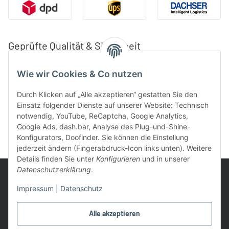
Geprüfte Qualität & Sicherheit
Wie wir Cookies & Co nutzen
Durch Klicken auf „Alle akzeptieren“ gestatten Sie den
Einsatz folgender Dienste auf unserer Website: Technisch
notwendig, YouTube, ReCaptcha, Google Analytics,
Google Ads, dash.bar, Analyse des Plug-und-Shine-
Konfigurators, Doofinder. Sie können die Einstellung
jederzeit ändern (Fingerabdruck-Icon links unten). Weitere
Details finden Sie unter
Konfigurieren
und in unserer
Datenschutzerklärung
.
Impressum
|
Datenschutz
UVP: Ist die unverbindliche Preisempfehlung des Herstellers für
Alle akzeptieren
das Produkt