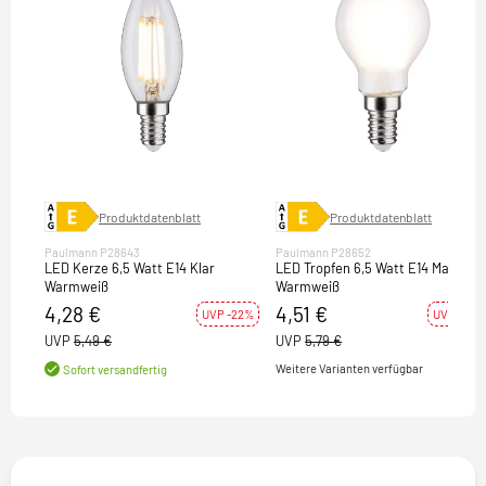
Produktdatenblatt
Produktdatenblatt
Paulmann P28643
Paulmann P28652
LED Kerze 6,5 Watt E14 Klar
LED Tropfen 6,5 Watt E14 Matt
Warmweiß
Warmweiß
4,28 €
4,51 €
UVP -22%
UVP -22%
UVP
5,49 €
UVP
5,79 €
Weitere Varianten verfügbar
Sofort versandfertig