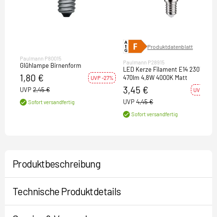
Produktdatenblatt
Paulmann P80015
Paulmann P28915
Glühlampe Birnenform
LED Kerze Filament E14 230V
1,80 €
470lm 4,8W 4000K Matt
UVP -27%
3,45 €
UVP
2,45 €
UVP -22%
UVP
4,45 €
Sofort versandfertig
Sofort versandfertig
Produktbeschreibung
Technische Produktdetails