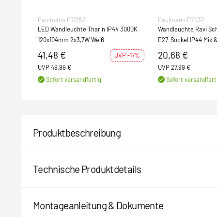
Paulmann P71252
Paulmann P71137
LED Wandleuchte Tharin IP44 3000K
Wandleuchte Ravi Sc
120x104mm 2x3,7W Weiß
E27-Sockel IP44 Mix 
41,48 €
20,68 €
UVP -17%
UVP
49,99 €
UVP
27,99 €
Sofort versandfertig
Sofort versandfert
Produktbeschreibung
Technische Produktdetails
Montageanleitung & Dokumente