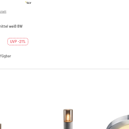
latt
ittel weiß 8W
UVP -21%
rfügbar