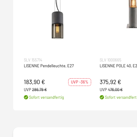
SLV 155714
SLV 1000665
LISENNE Pendelleuchte, E27
LISENNE POLE 40, E27
183,90 €
375,92 €
UVP -36%
UVP
286,79 €
UVP
476,00 €
Sofort versandfertig
Sofort versandfert