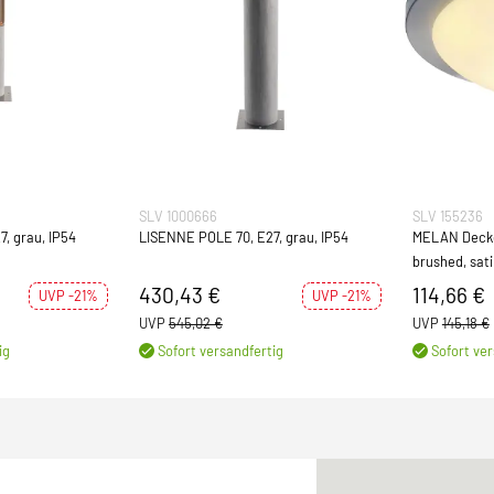
SLV 1000666
SLV 155236
, grau, IP54
LISENNE POLE 70, E27, grau, IP54
MELAN Decken
brushed, sati
60W
430,43 €
114,66 €
UVP -21%
UVP -21%
UVP
545,02 €
UVP
145,18 €
ig
Sofort versandfertig
Sofort ver