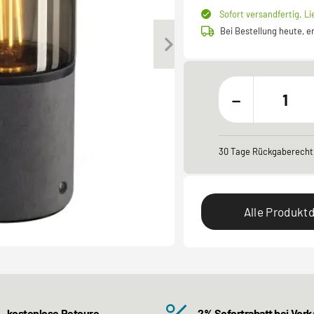
Sofort versandfertig,
Li
Bei Bestellung heute, 
-
30 Tage Rückgaberecht
Alle Produktd
kostenlose Retoure
2% Sofortrabatt bei Vor