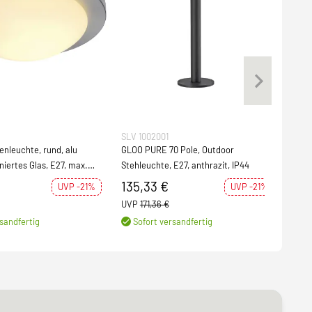
SLV 1002001
SLV 
leuchte, rund, alu
GLOO PURE 70 Pole, Outdoor
GLA
niertes Glas, E27, max.
Stehleuchte, E27, anthrazit, IP44
ecki
135,33 €
10
UVP -21%
UVP -21%
UVP
171,36 €
UVP
sandfertig
Sofort versandfertig
S