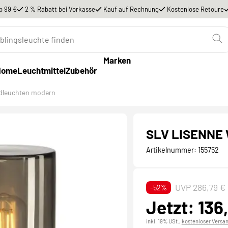
b 99 €
2 % Rabatt bei Vorkasse
Kauf auf Rechnung
Kostenlose Retoure
Marken
Home
Leuchtmittel
Zubehör
leuchten modern
SLV LISENNE 
Artikelnummer:
155752
UVP 286,79 €
-52%
Jetzt: 136
inkl. 19% USt.,
kostenloser Versa