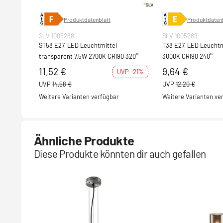
Produktdatenblatt
Produktdatenb
SLV 1005268
SLV 1005289
ST58 E27, LED Leuchtmittel
T38 E27, LED Leuchtm
transparent 7,5W 2700K CRI90 320°
3000K CRI90 240°
11,52 €
9,64 €
UVP -21%
UVP
14,58 €
UVP
12,20 €
Weitere Varianten verfügbar
Weitere Varianten ve
Ähnliche Produkte
Diese Produkte könnten dir auch gefallen