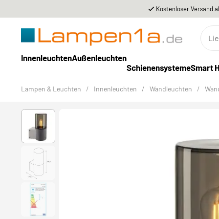
Kostenloser Versand a
Innenleuchten
Außenleuchten
Schienensysteme
Smart 
Lampen & Leuchten
/
Innenleuchten
/
Wandleuchten
/
Wand