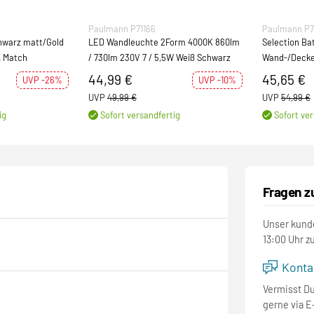
Paulmann P71166
Paulmann P
hwarz matt/Gold
LED Wandleuchte 2Form 4000K 860lm
Selection B
& Match
/ 730lm 230V 7 / 5,5W Weiß Schwarz
Wand-/Decke
44,99 €
45,65 €
UVP -26%
UVP -10%
UVP
49,99 €
UVP
54,99 €
ig
Sofort versandfertig
Sofort ver
Fragen z
Unser kunde
13:00 Uhr z
Kontak
Vermisst D
gerne via E