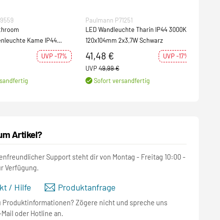
79559
Paulmann P71251
Paul
athroom
LED Wandleuchte Tharin IP44 3000K
Wand
nleuchte Kame IP44
120x104mm 2x3,7W Schwarz
Sock
3000K 320lm 230V 5W Signalschwarz
41,48 €
20
UVP -17%
UVP -17%
UVP
49,99 €
UVP
sandfertig
Sofort versandfertig
S
um Artikel?
nfreundlicher Support steht dir von Montag - Freitag 10:00 -
ur Verfügung.
t / Hilfe
Produktanfrage
u Produktinformationen? Zögere nicht und spreche uns
-Mail oder Hotline an.