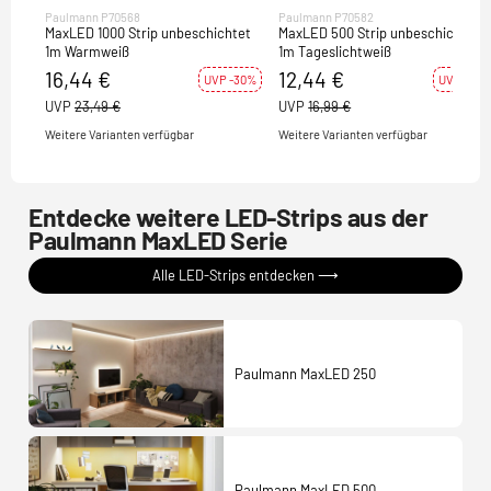
Paulmann P70568
Paulmann P70582
MaxLED 1000 Strip unbeschichtet
MaxLED 500 Strip unbeschichtet
1m Warmweiß
1m Tageslichtweiß
16,44 €
12,44 €
UVP -30%
UVP -27%
UVP
23,49 €
UVP
16,99 €
Weitere Varianten verfügbar
Weitere Varianten verfügbar
Entdecke weitere LED-Strips aus der
Paulmann MaxLED Serie
Alle LED-Strips entdecken ⟶
Paulmann MaxLED 250
Paulmann MaxLED 500