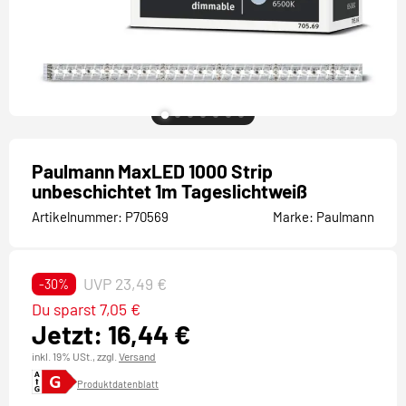
Paulmann MaxLED 1000 Strip
unbeschichtet 1m Tageslichtweiß
Artikelnummer:
P70569
Marke:
Paulmann
UVP 23,49 €
-30%
Du sparst 7,05 €
Jetzt: 16,44 €
inkl. 19% USt.,
zzgl.
Versand
Produktdatenblatt