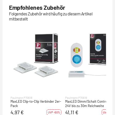
Empfohlenes Zubehör
Folgendes Zubehör wird häufig zu diesem Artikel
mitbestellt
Paulmann P70618
Paulmann P70619
MaxLED Clip-to-Clip Verbinder 2er-
MaxLED Dimm/Schalt Controller
Pack
24V bis zu 30m Reichweite
4,97 €
41,11 €
UVP -50%
UVP -19%