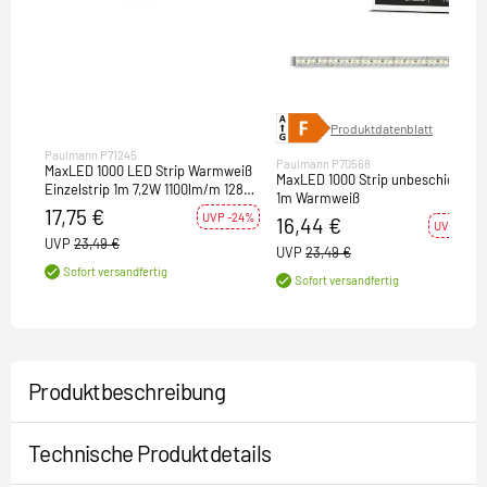
Produktdatenblatt
Paulmann P71245
Paulmann P70568
MaxLED 1000 LED Strip Warmweiß
MaxLED 1000 Strip unbeschichtet
Einzelstrip 1m 7,2W 1100lm/m 128
1m Warmweiß
LEDs/m 2700K
17,75 €
UVP -24%
16,44 €
UVP -30%
UVP
23,49 €
UVP
23,49 €
Sofort versandfertig
Sofort versandfertig
Produktbeschreibung
Technische Produktdetails