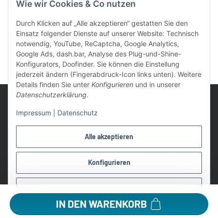
Wie wir Cookies & Co nutzen
Durch Klicken auf „Alle akzeptieren“ gestatten Sie den
Einsatz folgender Dienste auf unserer Website: Technisch
notwendig, YouTube, ReCaptcha, Google Analytics,
Google Ads, dash.bar, Analyse des Plug-und-Shine-
Konfigurators, Doofinder. Sie können die Einstellung
jederzeit ändern (Fingerabdruck-Icon links unten). Weitere
Details finden Sie unter
Konfigurieren
und in unserer
Datenschutzerklärung
.
Impressum
|
Datenschutz
UVP: Ist die unverbindliche Preisempfehlung des Herstellers für
Alle akzeptieren
das Produkt
* Gratis Versand ab 99 € innerhalb Deutschlands
Konfigurieren
Wir nutzen Trusted Shops als unabhängigen Dienstleister für die
Einholung von Bewertungen. Trusted Shops hat Maßnahmen
Ablehnen
getroffen, um sicherzustellen, dass es es sich um echte
IN DEN WARENKORB
Bewertungen handelt.
Alle Preise in €, inkl. 19% USt. und evtl. zzgl. Versandkosten