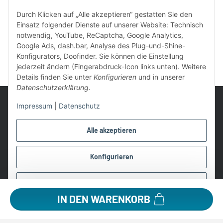
Durch Klicken auf „Alle akzeptieren“ gestatten Sie den
Einsatz folgender Dienste auf unserer Website: Technisch
notwendig, YouTube, ReCaptcha, Google Analytics,
Google Ads, dash.bar, Analyse des Plug-und-Shine-
Konfigurators, Doofinder. Sie können die Einstellung
jederzeit ändern (Fingerabdruck-Icon links unten). Weitere
Details finden Sie unter
Konfigurieren
und in unserer
Datenschutzerklärung
.
Impressum
|
Datenschutz
Alle akzeptieren
UVP: Ist die unverbindliche Preisempfehlung des Herstellers für
das Produkt
Konfigurieren
* Gratis Versand ab 99 € innerhalb Deutschlands
Wir nutzen Trusted Shops als unabhängigen Dienstleister für die
Ablehnen
Einholung von Bewertungen. Trusted Shops hat Maßnahmen
getroffen, um sicherzustellen, dass es es sich um echte
IN DEN WARENKORB
Bewertungen handelt.
Alle Preise in €, inkl. 19% USt. und evtl. zzgl. Versandkosten