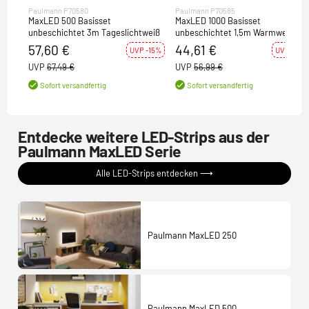
Paulmann P70580
Paulmann P70585
MaxLED 500 Basisset
MaxLED 1000 Basisset
unbeschichtet 3m Tageslichtweiß
unbeschichtet 1,5m Warmweiß
57,60 €
44,61 €
UVP -15%
UVP -22%
UVP
67,49 €
UVP
56,99 €
Sofort versandfertig
Sofort versandfertig
Entdecke weitere LED-Strips aus der
Paulmann MaxLED Serie
Alle LED-Strips entdecken ⟶
Paulmann MaxLED 250
Paulmann MaxLED 500