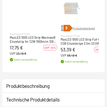
Produktdatenblatt
Paulmann P71245
Paulmann P71116
MaxLED 1000 LED Strip Warmweiß
MaxLED 1000 LED Strip Full-Line
Einzelstrip 1m 7,2W 1100lm/m 128
COB Einzelstripe 2,5m 23,5W
LEDs/m 2700K
17,75 €
1200lm/m 672LEDs/m Tunable
UVP -24%
53,39 €
UVP -22%
White
UVP
23,49 €
UVP
68,49 €
Sofort versandfertig
Sofort versandfertig
Produktbeschreibung
Technische Produktdetails