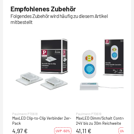
Empfohlenes Zubehör
Folgendes Zubehör wird häufig zu diesem Artikel
mitbestellt
Paulmann P70618
Paulmann P70619
MaxLED Clip-to-Clip Verbinder 2er-
MaxLED Dimm/Schalt Controller
Pack
24V bis zu 30m Reichweite
4,97 €
41,11 €
UVP -50%
UVP -19%