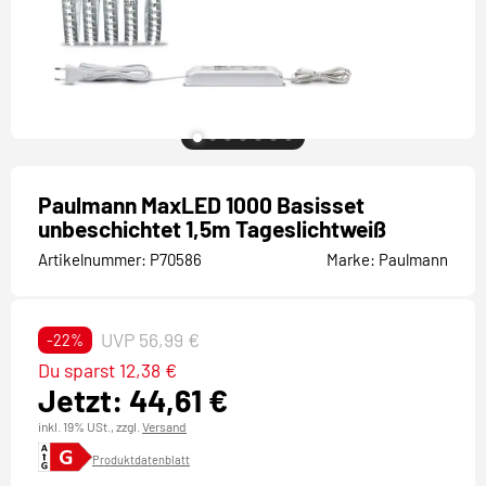
Paulmann MaxLED 1000 Basisset
unbeschichtet 1,5m Tageslichtweiß
Artikelnummer:
P70586
Marke:
Paulmann
UVP 56,99 €
-22%
Du sparst 12,38 €
Jetzt: 44,61 €
inkl. 19% USt.,
zzgl.
Versand
Produktdatenblatt