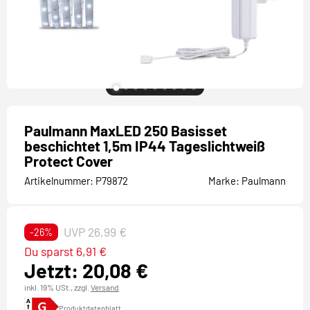
Paulmann MaxLED 250 Basisset
beschichtet 1,5m IP44 Tageslichtweiß
Protect Cover
Artikelnummer:
P79872
Marke:
Paulmann
UVP 26,99 €
-26%
Du sparst 6,91 €
Jetzt: 20,08 €
inkl. 19% USt.,
zzgl.
Versand
Produktdatenblatt