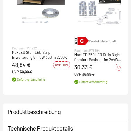
Produktdatenblatt
Paulmann P71222
Paulmann P78894
MaxLED Stair LED Strip
MaxLED 250 LED Strip Night
Erweiterung 5m 5W 350lm 2700K
Comfort Basisset 1m 2x4W
48,84 €
2x300lm 60LEDs/m 2700K 24VA
UVP -19%
30,33 €
UVP -18%
UVP
59,99 €
UVP
36,99 €
Sofort versandfertig
Sofort versandfertig
Produktbeschreibung
Technische Produktdetails