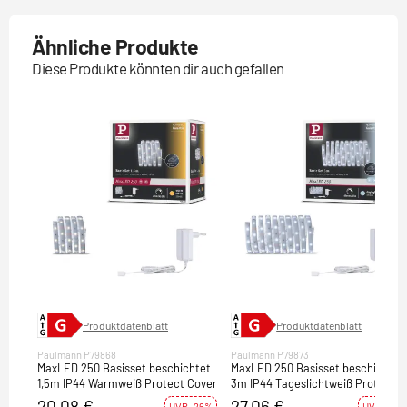
Ähnliche Produkte
Diese Produkte könnten dir auch gefallen
Produktdatenblatt
Produktdatenblatt
Paulmann P79868
Paulmann P79873
MaxLED 250 Basisset beschichtet
MaxLED 250 Basisset beschichtet
1,5m IP44 Warmweiß Protect Cover
3m IP44 Tageslichtweiß Protect
Cover
20,08 €
27,06 €
UVP -26%
UVP -23%