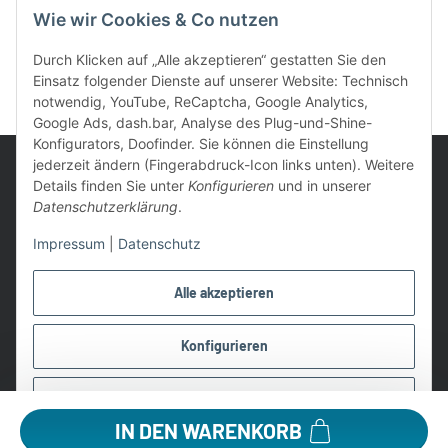
Wie wir Cookies & Co nutzen
Durch Klicken auf „Alle akzeptieren“ gestatten Sie den
Einsatz folgender Dienste auf unserer Website: Technisch
notwendig, YouTube, ReCaptcha, Google Analytics,
Google Ads, dash.bar, Analyse des Plug-und-Shine-
Konfigurators, Doofinder. Sie können die Einstellung
jederzeit ändern (Fingerabdruck-Icon links unten). Weitere
Details finden Sie unter
Konfigurieren
und in unserer
Datenschutzerklärung
.
UVP: Ist die unverbindliche Preisempfehlung des Herstellers für
Impressum
|
Datenschutz
das Produkt
* Gratis Versand ab 99 € innerhalb Deutschlands
Alle akzeptieren
Wir nutzen Trusted Shops als unabhängigen Dienstleister für die
Einholung von Bewertungen. Trusted Shops hat Maßnahmen
Konfigurieren
getroffen, um sicherzustellen, dass es es sich um echte
Bewertungen handelt.
Ablehnen
Alle Preise in €, inkl. 19% USt. und evtl. zzgl. Versandkosten
IN DEN WARENKORB
©2026 Lampen1a GmbH