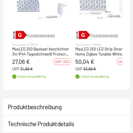
Produktdatenblatt
Produktdatenblatt
Paulmann P79873
Paulmann P78869
MaxLED 250 Basisset beschichtet
MaxLED 250 LED Strip Smart
3m IP44 Tageslichtweiß Protect
Home Zigbee Tunable White
Cover
beschichtet Basisset 3m IP44 12W
27,06 €
50,04 €
UVP -23%
UVP -22%
810lm 30LEDs/m Tunable White
UVP
34,99 €
UVP
63,99 €
36VA
Sofort versandfertig
Sofort versandfertig
Produktbeschreibung
Technische Produktdetails