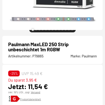
Paulmann MaxLED 250 Strip
unbeschichtet 1m RGBW
Artikelnummer:
P79865
Marke:
Paulmann
UVP 15,49 €
-25%
Du sparst 3,95 €
Jetzt: 11,54 €
inkl. 19% USt.,
zzgl.
Versand
Produktdatenblatt