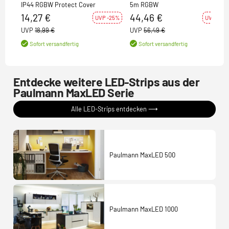
IP44 RGBW Protect Cover
5m RGBW
14,27 €
44,46 €
UVP -25%
UVP -21%
UVP
18,99 €
UVP
56,49 €
Sofort versandfertig
Sofort versandfertig
Entdecke weitere LED-Strips aus der
Paulmann MaxLED Serie
Alle LED-Strips entdecken ⟶
Paulmann MaxLED 500
Paulmann MaxLED 1000