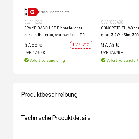
Produktdatenblatt
SLV 111262
SLV 1006406
FRAME BASIC LED Einbauleuchte,
CONCRETO EL, Wande
eckig, silbergrau, warmweisse LED
grau, 3.2W, 45lm, 30
37,59 €
97,73 €
UVP -21%
UVP
47,60 €
UVP
123,76 €
Sofort versandfertig
Sofort versandfert
Produktbeschreibung
Technische Produktdetails