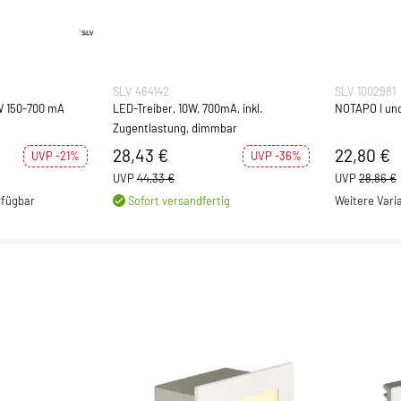
SLV 464142
SLV 1002981
W 150-700 mA
LED-Treiber, 10W, 700mA, inkl.
NOTAPO I un
Zugentlastung, dimmbar
28,43 €
22,80 €
UVP -21%
UVP -36%
UVP
44,33 €
UVP
28,86 €
rfügbar
Sofort versandfertig
Weitere Vari