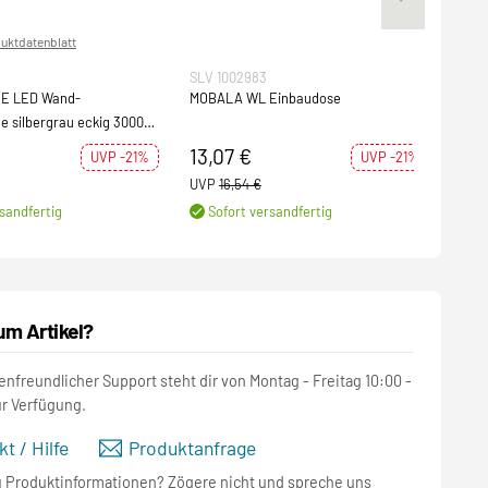
uktdatenblatt
SLV 1002983
SLV 
E LED Wand-
MOBALA WL Einbaudose
FRAM
e silbergrau eckig 3000K
Wand
230
13,07 €
66
UVP -21%
UVP -21%
UVP
16,54 €
UVP
sandfertig
Sofort versandfertig
S
um Artikel?
nfreundlicher Support steht dir von Montag - Freitag 10:00 -
ur Verfügung.
t / Hilfe
Produktanfrage
u Produktinformationen? Zögere nicht und spreche uns