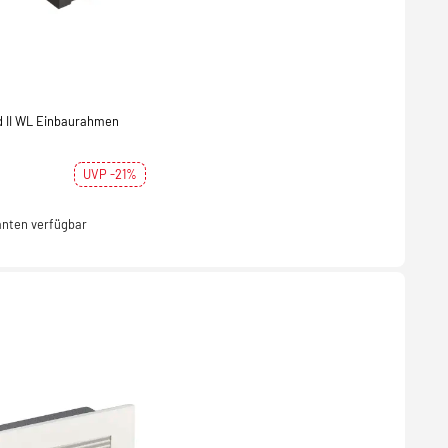
d II WL Einbaurahmen
UVP -21%
anten verfügbar