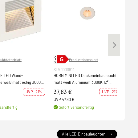
uktdatenblatt
Produktdatenblatt
SLV 1000914
SLV 
E LED Wand-
HORN MINI LED Deckeneinbauleuchte
MILA
e weiß matt eckig 3000K
matt weiß Aluminium 3000K 12°
baul
Ausstrahlwinkel
LED,
37,83 €
117
UVP -21%
UVP -21%
UVP
47,90 €
UVP
sandfertig
Sofort versandfertig
S
Alle LED-Einbauleuchten ⟶