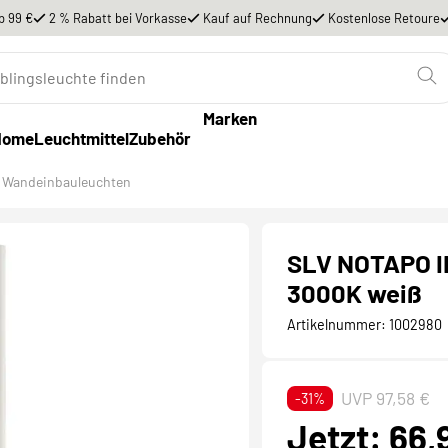
b 99 €
2 % Rabatt bei Vorkasse
Kauf auf Rechnung
Kostenlose Retoure
Marken
Home
Leuchtmittel
Zubehör
Wandeinbauleuchten
SLV NOTAPO II
3000K weiß
Artikelnummer:
1002980
UVP 97,58 €
-31%
Jetzt: 66,