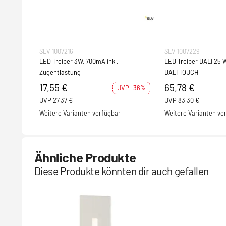
SLV 1007216
SLV 1007229
LED Treiber 3W, 700mA inkl.
LED Treiber DALI 25 
Zugentlastung
DALI TOUCH
17,55 €
65,78 €
UVP -36%
UVP
27,37 €
UVP
83,30 €
Weitere Varianten verfügbar
Weitere Varianten ve
Ähnliche Produkte
Diese Produkte könnten dir auch gefallen