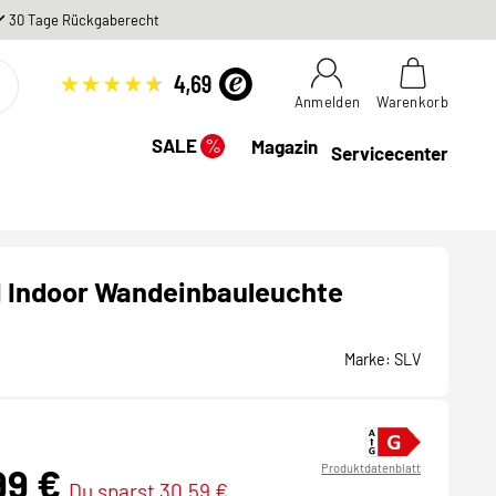
30 Tage Rückgaberecht
Anmelden
Warenkorb
%
SALE
Magazin
Servicecenter
 Indoor Wandeinbauleuchte
Marke:
SLV
99 €
Produktdatenblatt
Du sparst 30,59 €