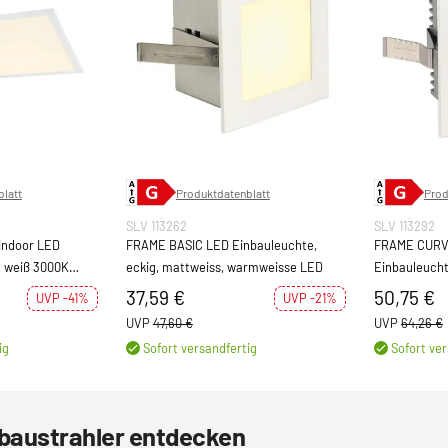
latt
Produktdatenblatt
Prod
SLV 113262
SLV 113292
Indoor LED
FRAME BASIC LED Einbauleuchte,
FRAME CURV
 weiß 3000K
eckig, mattweiss, warmweisse LED
Einbauleucht
350mA
37,59 €
50,75 €
UVP -41%
UVP -21%
UVP
47,60 €
UVP
64,26 €
ig
Sofort versandfertig
Sofort ver
baustrahler entdecken