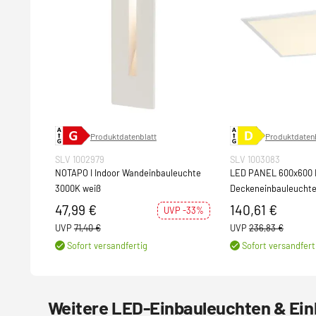
Produktdatenblatt
Produktdatenb
SLV 1002979
SLV 1003083
NOTAPO I Indoor Wandeinbauleuchte
LED PANEL 600x600 
3000K weiß
Deckeneinbauleuchte
UGR<(><<)>19
47,99 €
140,61 €
UVP -33%
UVP
71,40 €
UVP
236,83 €
Sofort versandfertig
Sofort versandfert
Weitere LED-Einbauleuchten & Ein