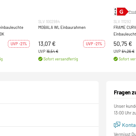
Prod
SLV 1002984
SLV 111292
inbauleuchte
MOBALA WL Einbaurahmen
FRAME CURV
00K
Einbauleucht
350mA
13,07 €
50,75 €
UVP -21%
UVP -21%
UVP
16,54 €
UVP
64,26 €
ig
Sofort versandfertig
Sofort ver
Fragen z
Unser kunde
13:00 Uhr z
Kontak
Vermisst D