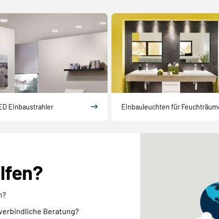
ED Einbaustrahler
Einbauleuchten für Feuchträum
elfen?
n?
nverbindliche Beratung?