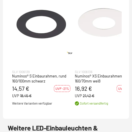
SLV 1006139
SLV 1006136
Numinos® S Einbaurahmen, rund
Numinos® XS Einbaurahmen, rund
160/100mm schwarz
160/70mm weiß
14,57 €
16,92 €
UVP -21%
UVP -21%
UVP
18,45 €
UVP
21,42 €
Weitere Varianten verfügbar
Sofort versandfertig
Weitere LED-Einbauleuchten &