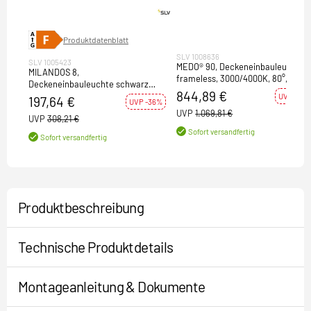
Produktdatenblatt
SLV 1008636
SLV 1005423
MEDO® 90, Deckeneinbauleuchte,
MILANDOS 8,
frameless, 3000/4000K, 80°, IP20,
Deckeneinbauleuchte schwarz
rund, weiß
844,89 €
2700K 45°
UVP -21%
197,64 €
UVP -36%
UVP
1.069,81 €
UVP
308,21 €
Sofort versandfertig
Sofort versandfertig
Produktbeschreibung
Technische Produktdetails
Montageanleitung & Dokumente