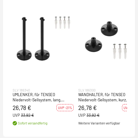
SLV 186340
SLV 186300
UMLENKER, für TENSEO
WANDHALTER, für TENSEO
Niedervolt-Seilsystem, lang,
Niedervolt-Seilsystem, kurz,
schwarz, 2 Stück
schwarz, 2 Stück
26,78 €
26,78 €
UVP -21%
UVP -21%
UVP
33,92 €
UVP
33,92 €
Weitere Varianten verfügbar
Sofort versandfertig