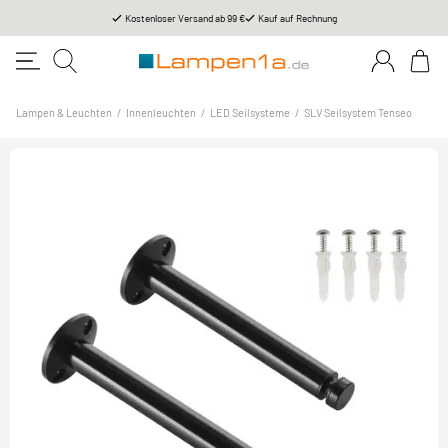
Kostenloser Versand ab 99 €
Kauf auf Rechnung
Lampen & Leuchten
/
Innenleuchten
/
LED Seilsysteme
/
SLV Seilsystem Tenseo