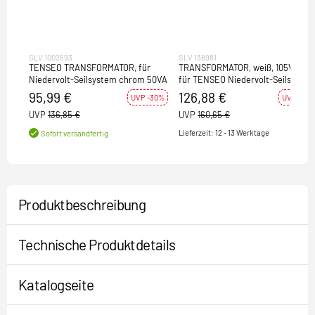
SLV 1002693
SLV 138981
TENSEO TRANSFORMATOR, für
TRANSFORMATOR, weiß, 105VA, ,
Niedervolt-Seilsystem chrom 50VA
für TENSEO Niedervolt-Seilsyste
95,99 €
126,88 €
UVP -30%
UVP -21%
UVP
136,85 €
UVP
160,65 €
Lieferzeit: 12 - 13 Werktage
Sofort versandfertig
Produktbeschreibung
Technische Produktdetails
Katalogseite